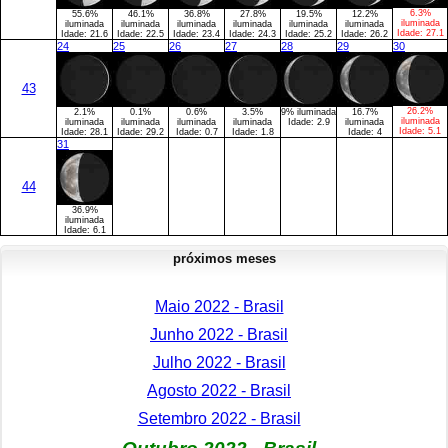
6.3%
55.6%
46.1%
36.8%
27.8%
19.5%
12.2%
iluminada
iluminada
iluminada
iluminada
iluminada
iluminada
iluminada
Idade:
27.1
Idade:
21.6
Idade:
22.5
Idade:
23.4
Idade:
24.3
Idade:
25.2
Idade:
26.2
24
25
26
27
28
29
30
43
26.2%
2.1%
0.1%
0.6%
3.5%
9% iluminada
16.7%
iluminada
iluminada
iluminada
iluminada
iluminada
Idade:
2.9
iluminada
Idade:
5.1
Idade:
28.1
Idade:
29.2
Idade:
0.7
Idade:
1.8
Idade:
4
31
44
36.9%
iluminada
Idade:
6.1
próximos meses
Maio 2022 - Brasil
Junho 2022 - Brasil
Julho 2022 - Brasil
Agosto 2022 - Brasil
Setembro 2022 - Brasil