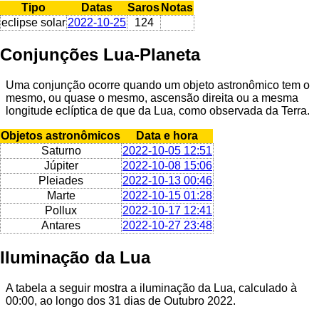
Tipo
Datas
Saros
Notas
eclipse solar
2022-10-25
124
Conjunções Lua-Planeta
Uma conjunção ocorre quando um objeto astronômico tem o
mesmo, ou quase o mesmo, ascensão direita ou a mesma
longitude eclíptica de que da Lua, como observada da Terra.
Objetos astronômicos
Data e hora
Saturno
2022-10-05 12:51
Júpiter
2022-10-08 15:06
Pleiades
2022-10-13 00:46
Marte
2022-10-15 01:28
Pollux
2022-10-17 12:41
Antares
2022-10-27 23:48
Iluminação da Lua
A tabela a seguir mostra a iluminação da Lua, calculado à
00:00, ao longo dos 31 dias de Outubro 2022.