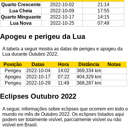
Quarto Crescente
2022-10-02
21:14
Lua Cheia
2022-10-09
17:55
Quarto Minguante
2022-10-17
14:15
Lua Nova
2022-10-25
07:49
Apogeu e perigeu da Lua
A tabela a seguir mostra as datas de perigeu e apogeu da
Lua durante Outubro 2022.
Posição
Datas
Hora
Distância
Notas
Perigeu
2022-10-04
14:02
369,334 km
Apogeu
2022-10-17
07:22
404,329 km
Perigeu
2022-10-29
11:49
368,287 km
Eclipses Outubro 2022
A seguir, informações sobre eclipses que ocorrem em todo o
mundo no mês de Outubro 2022. Os eclipses listados aqui
podem ser totalmente visível, parcialmente visível ou não
visível em Brasil.