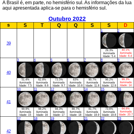
A Brasil é, em parte, no hemisfério sul. As informações da lua
aqui apresentada aplica-se para o hemisfério sul.
Outubro 2022
s
S
T
Q
Q
S
S
D
1
2
39
40.1%
29.3%
iluminada
iluminada
Idade:
6.4
Idade:
5.4
3
4
5
6
7
8
9
40
99.3%
51.4%
62.8%
73.5%
83%
90.7%
96.2%
iluminada
iluminada
iluminada
iluminada
iluminada
iluminada
iluminada
Idade:
14
Idade:
7.5
Idade:
8.6
Idade:
9.7
Idade:
10.8
Idade:
11.8
Idade:
12.9
10
11
12
13
14
15
16
41
64.8%
99.9%
98.2%
94.3%
88.7%
81.7%
73.6%
iluminada
iluminada
iluminada
iluminada
iluminada
iluminada
iluminada
Idade:
20.7
Idade:
15
Idade:
16
Idade:
17
Idade:
18
Idade:
18.9
Idade:
19.8
17
18
19
20
21
22
23
42