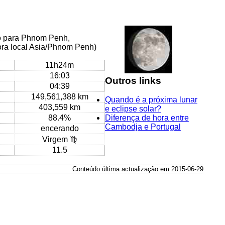
co para Phnom Penh,
ora local Asia/Phnom Penh)
11h24m
16:03
Outros links
04:39
149,561,388 km
Quando é a próxima lunar
403,559 km
e eclipse solar?
88.4%
Diferença de hora entre
Cambodja e Portugal
encerando
Virgem ♍
11.5
Conteúdo última actualização em 2015-06-29