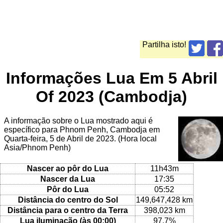
Partilha isto!
Informações Lua Em 5 Abril
Of 2023 (Cambodja)
A informação sobre o Lua mostrado aqui é
específico para Phnom Penh, Cambodja em
Quarta-feira, 5 de Abril de 2023. (Hora local
Asia/Phnom Penh)
Nascer ao pôr do Lua
11h43m
Nascer da Lua
17:35
Pôr do Lua
05:52
Distância do centro do Sol
149,647,428 km
Distância para o centro da Terra
398,023 km
Lua iluminação (às 00:00)
97.7%