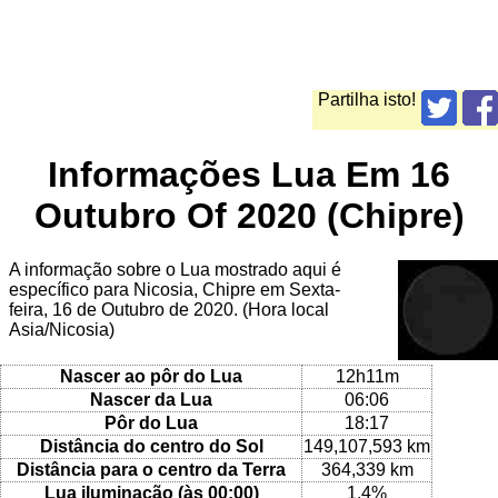
Partilha isto!
Informações Lua Em 16
Outubro Of 2020 (Chipre)
A informação sobre o Lua mostrado aqui é
específico para Nicosia, Chipre em Sexta-
feira, 16 de Outubro de 2020. (Hora local
Asia/Nicosia)
Nascer ao pôr do Lua
12h11m
Nascer da Lua
06:06
Pôr do Lua
18:17
Distância do centro do Sol
149,107,593 km
Distância para o centro da Terra
364,339 km
Lua iluminação (às 00:00)
1.4%