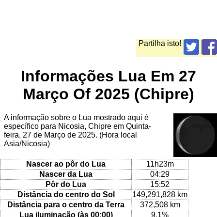
Partilha isto!
Informações Lua Em 27
Março Of 2025 (Chipre)
A informação sobre o Lua mostrado aqui é
específico para Nicosia, Chipre em Quinta-
feira, 27 de Março de 2025. (Hora local
Asia/Nicosia)
Nascer ao pôr do Lua
11h23m
Nascer da Lua
04:29
Pôr do Lua
15:52
Distância do centro do Sol
149,291,828 km
Distância para o centro da Terra
372,508 km
Lua iluminação (às 00:00)
9.1%