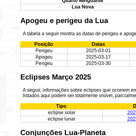
Quarto Minguante
Lua Nova
Apogeu e perigeu da Lua
A tabela a seguir mostra as datas de perigeu e apo
Posição
Datas
Perigeu
2025-03-01
Apogeu
2025-03-17
Perigeu
2025-03-30
Eclipses Março 2025
A seguir, informações sobre eclipses que ocorrem 
listados aqui podem ser totalmente visível, parcialme
Tipo
D
eclipse solar
202
eclipse lunar
202
Conjunções Lua-Planeta