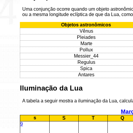
Uma conjunção ocorre quando um objeto astronômic
ou a mesma longitude eclíptica de que da Lua, como
Objetos astronômicos
Vênus
Pleiades
Marte
Pollux
Messier_44
Regulus
Spica
Antares
Iluminação da Lua
A tabela a seguir mostra a iluminação da Lua, calcu
Mar
s
S
T
Q
9