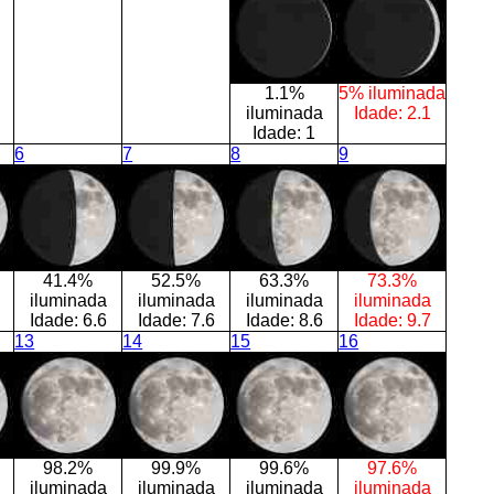
1.1%
5% iluminada
iluminada
Idade:
2.1
Idade:
1
6
7
8
9
41.4%
52.5%
63.3%
73.3%
iluminada
iluminada
iluminada
iluminada
Idade:
6.6
Idade:
7.6
Idade:
8.6
Idade:
9.7
13
14
15
16
98.2%
99.9%
99.6%
97.6%
iluminada
iluminada
iluminada
iluminada