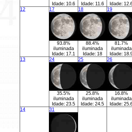
Idade:
10.6
Idade:
11.6
Idade:
12.
12
17
18
19
93.8%
88.4%
81.7%
iluminada
iluminada
iluminada
Idade:
17.1
Idade:
18
Idade:
18.
13
24
25
26
35.5%
25.8%
16.8%
iluminada
iluminada
iluminada
Idade:
23.5
Idade:
24.5
Idade:
25.
14
31