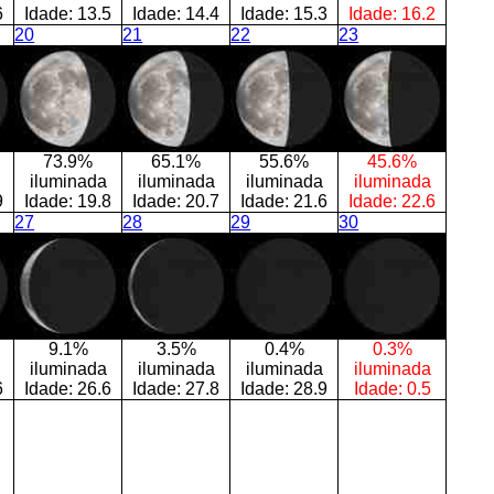
6
Idade:
13.5
Idade:
14.4
Idade:
15.3
Idade:
16.2
20
21
22
23
73.9%
65.1%
55.6%
45.6%
iluminada
iluminada
iluminada
iluminada
9
Idade:
19.8
Idade:
20.7
Idade:
21.6
Idade:
22.6
27
28
29
30
9.1%
3.5%
0.4%
0.3%
iluminada
iluminada
iluminada
iluminada
6
Idade:
26.6
Idade:
27.8
Idade:
28.9
Idade:
0.5