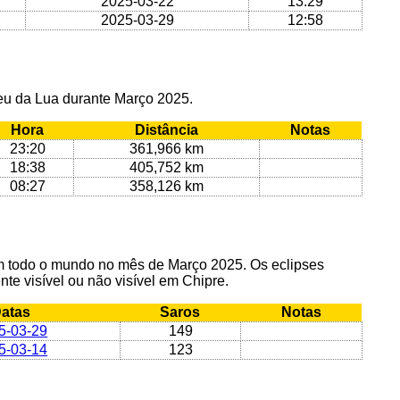
2025-03-22
13:29
2025-03-29
12:58
geu da Lua durante Março 2025.
Hora
Distância
Notas
23:20
361,966 km
18:38
405,752 km
08:27
358,126 km
em todo o mundo no mês de Março 2025. Os eclipses
nte visível ou não visível em Chipre.
atas
Saros
Notas
5-03-29
149
5-03-14
123