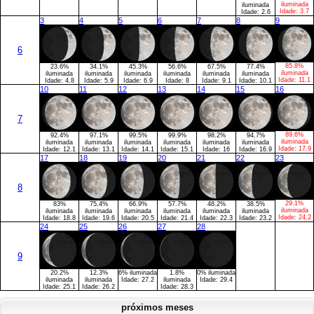
iluminada
iluminada
Idade:
3.7
Idade:
2.6
3
4
5
6
7
8
9
6
85.8%
23.6%
34.1%
45.3%
56.6%
67.5%
77.4%
iluminada
iluminada
iluminada
iluminada
iluminada
iluminada
iluminada
Idade:
11.1
Idade:
4.8
Idade:
5.9
Idade:
6.9
Idade:
8
Idade:
9.1
Idade:
10.1
10
11
12
13
14
15
16
7
89.6%
92.4%
97.1%
99.5%
99.9%
98.2%
94.7%
iluminada
iluminada
iluminada
iluminada
iluminada
iluminada
iluminada
Idade:
17.9
Idade:
12.1
Idade:
13.1
Idade:
14.1
Idade:
15.1
Idade:
16
Idade:
16.9
17
18
19
20
21
22
23
8
29.1%
83%
75.4%
66.9%
57.7%
48.2%
38.5%
iluminada
iluminada
iluminada
iluminada
iluminada
iluminada
iluminada
Idade:
24.2
Idade:
18.8
Idade:
19.6
Idade:
20.5
Idade:
21.4
Idade:
22.3
Idade:
23.2
24
25
26
27
28
9
20.2%
12.3%
6% iluminada
1.8%
0% iluminada
iluminada
iluminada
Idade:
27.2
iluminada
Idade:
29.4
Idade:
25.1
Idade:
26.2
Idade:
28.3
próximos meses