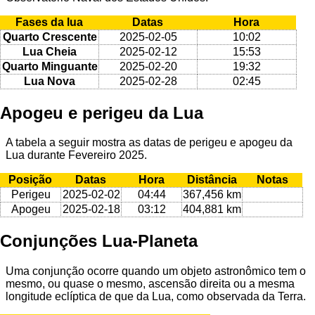
Fases da lua
Datas
Hora
Quarto Crescente
2025-02-05
10:02
Lua Cheia
2025-02-12
15:53
Quarto Minguante
2025-02-20
19:32
Lua Nova
2025-02-28
02:45
Apogeu e perigeu da Lua
A tabela a seguir mostra as datas de perigeu e apogeu da
Lua durante Fevereiro 2025.
Posição
Datas
Hora
Distância
Notas
Perigeu
2025-02-02
04:44
367,456 km
Apogeu
2025-02-18
03:12
404,881 km
Conjunções Lua-Planeta
Uma conjunção ocorre quando um objeto astronômico tem o
mesmo, ou quase o mesmo, ascensão direita ou a mesma
longitude eclíptica de que da Lua, como observada da Terra.