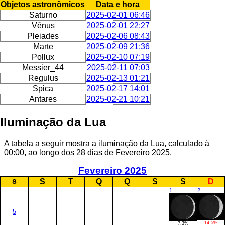
Objetos astronômicos
Data e hora
Saturno
2025-02-01 06:46
Vênus
2025-02-01 22:27
Pleiades
2025-02-06 08:43
Marte
2025-02-09 21:36
Pollux
2025-02-10 07:19
Messier_44
2025-02-11 07:03
Regulus
2025-02-13 01:21
Spica
2025-02-17 14:01
Antares
2025-02-21 10:21
Iluminação da Lua
A tabela a seguir mostra a iluminação da Lua, calculado à
00:00, ao longo dos 28 dias de Fevereiro 2025.
Fevereiro 2025
s
S
T
Q
Q
S
S
D
1
2
5
14.5%
7.3%