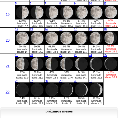
Idade:
6.7
Idade:
3.5
Idade:
4.6
Idade:
5.7
5
6
7
8
9
10
11
19
97%
52.9%
62.9%
72.1%
80.3%
87.3%
93%
iluminada
iluminada
iluminada
iluminada
iluminada
iluminada
iluminada
Idade:
13.1
Idade:
7.7
Idade:
8.6
Idade:
9.5
Idade:
10.4
Idade:
11.3
Idade:
12.2
12
13
14
15
16
17
18
20
76.3%
99.4%
100%
98.7%
95.7%
90.8%
84.3%
iluminada
iluminada
iluminada
iluminada
iluminada
iluminada
iluminada
Idade:
19.5
Idade:
14
Idade:
14.9
Idade:
15.8
Idade:
16.7
Idade:
17.7
Idade:
18.6
19
20
21
22
23
24
25
21
7.5%
67%
56.8%
46%
35%
24.5%
15.1%
iluminada
iluminada
iluminada
iluminada
iluminada
iluminada
iluminada
Idade:
26.9
Idade:
20.5
Idade:
21.5
Idade:
22.5
Idade:
23.6
Idade:
24.7
Idade:
25.8
26
27
28
29
30
31
22
2.4%
0.1%
0.9%
4.5%
10.5%
18.3%
iluminada
iluminada
iluminada
iluminada
iluminada
iluminada
Idade:
28.1
Idade:
29.2
Idade:
0.9
Idade:
2
Idade:
3.1
Idade:
4.2
próximos meses