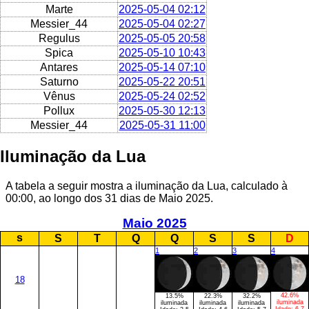
Marte
2025-05-04 02:12
Messier_44
2025-05-04 02:27
Regulus
2025-05-05 20:58
Spica
2025-05-10 10:43
Antares
2025-05-14 07:10
Saturno
2025-05-22 20:51
Vênus
2025-05-24 02:52
Pollux
2025-05-30 12:13
Messier_44
2025-05-31 11:00
Iluminação da Lua
A tabela a seguir mostra a iluminação da Lua, calculado à
00:00, ao longo dos 31 dias de Maio 2025.
Maio 2025
s
S
T
Q
Q
S
S
D
1
2
3
4
18
42.6%
13.5%
22.3%
32.2%
iluminada
iluminada
iluminada
iluminada