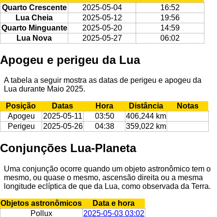
Quarto Crescente
2025-05-04
16:52
Lua Cheia
2025-05-12
19:56
Quarto Minguante
2025-05-20
14:59
Lua Nova
2025-05-27
06:02
Apogeu e perigeu da Lua
A tabela a seguir mostra as datas de perigeu e apogeu da
Lua durante Maio 2025.
Posição
Datas
Hora
Distância
Notas
Apogeu
2025-05-11
03:50
406,244 km
Perigeu
2025-05-26
04:38
359,022 km
Conjunções Lua-Planeta
Uma conjunção ocorre quando um objeto astronômico tem o
mesmo, ou quase o mesmo, ascensão direita ou a mesma
longitude eclíptica de que da Lua, como observada da Terra.
Objetos astronômicos
Data e hora
Pollux
2025-05-03 03:02