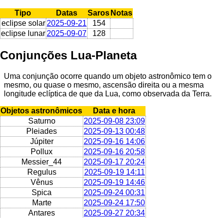
Tipo
Datas
Saros
Notas
eclipse solar
2025-09-21
154
eclipse lunar
2025-09-07
128
Conjunções Lua-Planeta
Uma conjunção ocorre quando um objeto astronômico tem o
mesmo, ou quase o mesmo, ascensão direita ou a mesma
longitude eclíptica de que da Lua, como observada da Terra.
Objetos astronômicos
Data e hora
Saturno
2025-09-08 23:09
Pleiades
2025-09-13 00:48
Júpiter
2025-09-16 14:06
Pollux
2025-09-16 20:58
Messier_44
2025-09-17 20:24
Regulus
2025-09-19 14:11
Vênus
2025-09-19 14:46
Spica
2025-09-24 00:31
Marte
2025-09-24 17:50
Antares
2025-09-27 20:34