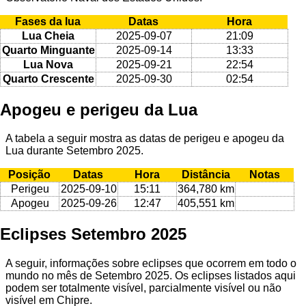
Fases da lua
Datas
Hora
Lua Cheia
2025-09-07
21:09
Quarto Minguante
2025-09-14
13:33
Lua Nova
2025-09-21
22:54
Quarto Crescente
2025-09-30
02:54
Apogeu e perigeu da Lua
A tabela a seguir mostra as datas de perigeu e apogeu da
Lua durante Setembro 2025.
Posição
Datas
Hora
Distância
Notas
Perigeu
2025-09-10
15:11
364,780 km
Apogeu
2025-09-26
12:47
405,551 km
Eclipses Setembro 2025
A seguir, informações sobre eclipses que ocorrem em todo o
mundo no mês de Setembro 2025. Os eclipses listados aqui
podem ser totalmente visível, parcialmente visível ou não
visível em Chipre.