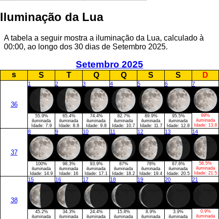
Iluminação da Lua
A tabela a seguir mostra a iluminação da Lua, calculado à
00:00, ao longo dos 30 dias de Setembro 2025.
Setembro 2025
s
S
T
Q
Q
S
S
D
1
2
3
4
5
6
7
36
99%
55.9%
65.4%
74.4%
82.7%
89.9%
95.5%
iluminada
iluminada
iluminada
iluminada
iluminada
iluminada
iluminada
Idade:
13.8
Idade:
7.9
Idade:
8.8
Idade:
9.8
Idade:
10.7
Idade:
11.7
Idade:
12.8
8
9
10
11
12
13
14
37
56.5%
100%
98.3%
93.9%
87%
78%
67.6%
iluminada
iluminada
iluminada
iluminada
iluminada
iluminada
iluminada
Idade:
21.5
Idade:
14.9
Idade:
16
Idade:
17.1
Idade:
18.2
Idade:
19.4
Idade:
20.5
15
16
17
18
19
20
21
38
0.9%
45.2%
34.3%
24.4%
15.8%
8.9%
3.9%
iluminada
iluminada
iluminada
iluminada
iluminada
iluminada
iluminada