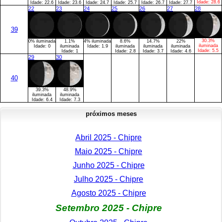
Idade:
28.6
Idade:
22.6
Idade:
23.6
Idade:
24.7
Idade:
25.7
Idade:
26.7
Idade:
27.7
22
23
24
25
26
27
28
39
30.3%
0% iluminada
1.1%
4% iluminada
8.6%
14.7%
22%
iluminada
Idade:
0
iluminada
Idade:
1.9
iluminada
iluminada
iluminada
Idade:
5.5
Idade:
1
Idade:
2.8
Idade:
3.7
Idade:
4.6
29
30
40
39.3%
48.9%
iluminada
iluminada
Idade:
6.4
Idade:
7.3
próximos meses
Abril 2025 - Chipre
Maio 2025 - Chipre
Junho 2025 - Chipre
Julho 2025 - Chipre
Agosto 2025 - Chipre
Setembro 2025 - Chipre