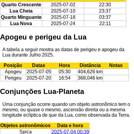
Quarto Crescente
2025-07-02
22:30
Lua Cheia
2025-07-10
23:37
Quarto Minguante
2025-07-18
03:37
Lua Nova
2025-07-24
22:11
Apogeu e perigeu da Lua
A tabela a seguir mostra as datas de perigeu e apogeu da
Lua durante Julho 2025.
Posição
Datas
Hora
Distância
Notas
Apogeu
2025-07-05
05:30
404,626 km
Perigeu
2025-07-20
16:54
368,046 km
Conjunções Lua-Planeta
Uma conjunção ocorre quando um objeto astronômico tem o
mesmo, ou quase o mesmo, ascensão direita ou a mesma
longitude eclíptica de que da Lua, como observada da Terra.
Objetos astronômicos
Data e hora
Spica
2025-07-04 00:39