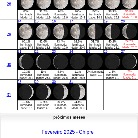
28
95.6%
85%
91.2%
96%
99%
100%
98.9%
iluminada
iluminada
iluminada
iluminada
iluminada
iluminada
iluminada
Idade:
16.8
Idade:
11
Idade:
11.9
Idade:
12.9
Idade:
13.8
Idade:
14.8
Idade:
15.8
14
15
16
17
18
19
20
29
29.2%
90.1%
82.6%
73.4%
62.9%
51.7%
40.2%
iluminada
iluminada
iluminada
iluminada
iluminada
iluminada
iluminada
Idade:
24.2
Idade:
17.8
Idade:
18.8
Idade:
19.9
Idade:
20.9
Idade:
22
Idade:
23.1
21
22
23
24
25
26
27
30
5%
19.3%
11%
4.8%
1.1%
0% iluminada
1.4%
iluminada
iluminada
iluminada
iluminada
iluminada
Idade:
0.1
iluminada
Idade:
2.1
Idade:
25.3
Idade:
26.4
Idade:
27.5
Idade:
28.5
Idade:
1.1
28
29
30
31
31
10.6%
17.6%
25.7%
34.6%
iluminada
iluminada
iluminada
iluminada
Idade:
3.1
Idade:
4.1
Idade:
5
Idade:
5.9
próximos meses
Fevereiro 2025 - Chipre