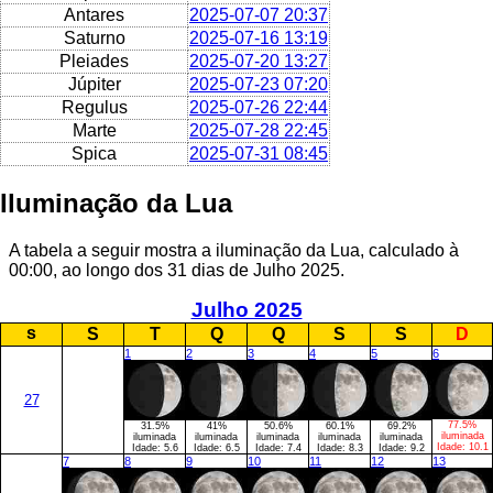
Antares
2025-07-07 20:37
Saturno
2025-07-16 13:19
Pleiades
2025-07-20 13:27
Júpiter
2025-07-23 07:20
Regulus
2025-07-26 22:44
Marte
2025-07-28 22:45
Spica
2025-07-31 08:45
Iluminação da Lua
A tabela a seguir mostra a iluminação da Lua, calculado à
00:00, ao longo dos 31 dias de Julho 2025.
Julho 2025
s
S
T
Q
Q
S
S
D
1
2
3
4
5
6
27
77.5%
31.5%
41%
50.6%
60.1%
69.2%
iluminada
iluminada
iluminada
iluminada
iluminada
iluminada
Idade:
10.1
Idade:
5.6
Idade:
6.5
Idade:
7.4
Idade:
8.3
Idade:
9.2
7
8
9
10
11
12
13