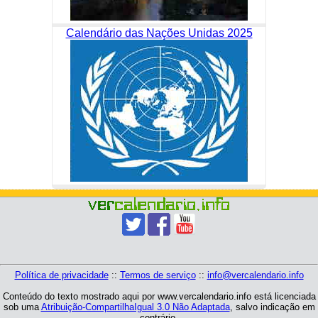
Calendário das Nações Unidas 2025
Política de privacidade
::
Termos de serviço
::
info@vercalendario.info
Conteúdo do texto mostrado aqui por www.vercalendario.info está licenciada
sob uma
Atribuição-CompartilhaIgual 3.0 Não Adaptada
, salvo indicação em
contrário.