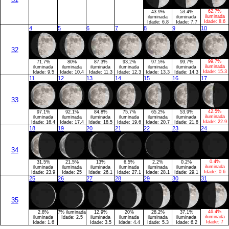
62.7%
43.9%
53.4%
iluminada
iluminada
iluminada
Idade:
8.6
Idade:
6.8
Idade:
7.7
4
5
6
7
8
9
10
32
99.7%
71.7%
80%
87.3%
93.2%
97.5%
99.7%
iluminada
iluminada
iluminada
iluminada
iluminada
iluminada
iluminada
Idade:
15.3
Idade:
9.5
Idade:
10.4
Idade:
11.3
Idade:
12.3
Idade:
13.3
Idade:
14.3
11
12
13
14
15
16
17
33
42.5%
97.1%
92.1%
84.8%
75.7%
65.2%
53.9%
iluminada
iluminada
iluminada
iluminada
iluminada
iluminada
iluminada
Idade:
22.9
Idade:
16.4
Idade:
17.4
Idade:
18.5
Idade:
19.6
Idade:
20.7
Idade:
21.8
18
19
20
21
22
23
24
34
0.4%
31.5%
21.5%
13%
6.5%
2.2%
0.2%
iluminada
iluminada
iluminada
iluminada
iluminada
iluminada
iluminada
Idade:
0.6
Idade:
23.9
Idade:
25
Idade:
26.1
Idade:
27.1
Idade:
28.1
Idade:
29.1
25
26
27
28
29
30
31
35
46.4%
2.8%
7% iluminada
12.9%
20%
28.2%
37.1%
iluminada
iluminada
Idade:
2.5
iluminada
iluminada
iluminada
iluminada
Idade:
7
Idade:
1.6
Idade:
3.5
Idade:
4.4
Idade:
5.3
Idade:
6.2