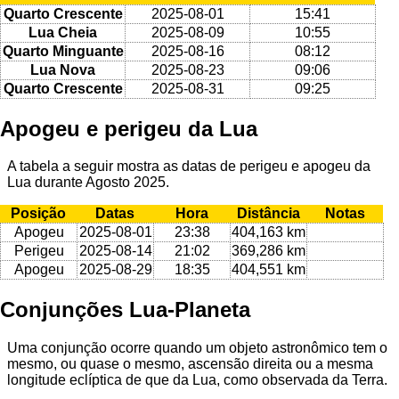
Quarto Crescente
2025-08-01
15:41
Lua Cheia
2025-08-09
10:55
Quarto Minguante
2025-08-16
08:12
Lua Nova
2025-08-23
09:06
Quarto Crescente
2025-08-31
09:25
Apogeu e perigeu da Lua
A tabela a seguir mostra as datas de perigeu e apogeu da
Lua durante Agosto 2025.
Posição
Datas
Hora
Distância
Notas
Apogeu
2025-08-01
23:38
404,163 km
Perigeu
2025-08-14
21:02
369,286 km
Apogeu
2025-08-29
18:35
404,551 km
Conjunções Lua-Planeta
Uma conjunção ocorre quando um objeto astronômico tem o
mesmo, ou quase o mesmo, ascensão direita ou a mesma
longitude eclíptica de que da Lua, como observada da Terra.