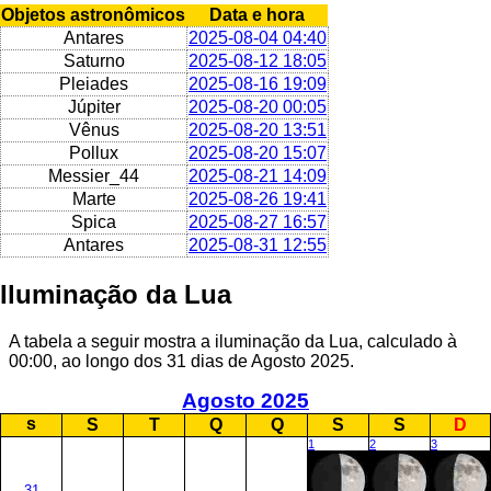
Objetos astronômicos
Data e hora
Antares
2025-08-04 04:40
Saturno
2025-08-12 18:05
Pleiades
2025-08-16 19:09
Júpiter
2025-08-20 00:05
Vênus
2025-08-20 13:51
Pollux
2025-08-20 15:07
Messier_44
2025-08-21 14:09
Marte
2025-08-26 19:41
Spica
2025-08-27 16:57
Antares
2025-08-31 12:55
Iluminação da Lua
A tabela a seguir mostra a iluminação da Lua, calculado à
00:00, ao longo dos 31 dias de Agosto 2025.
Agosto 2025
s
S
T
Q
Q
S
S
D
1
2
3
31