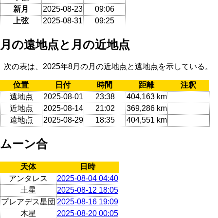
新月
2025-08-23
09:06
上弦
2025-08-31
09:25
月の遠地点と月の近地点
次の表は、2025年8月の月の近地点と遠地点を示している。
位置
日付
時間
距離
注釈
遠地点
2025-08-01
23:38
404,163 km
近地点
2025-08-14
21:02
369,286 km
遠地点
2025-08-29
18:35
404,551 km
ムーン合
天体
日時
アンタレス
2025-08-04 04:40
土星
2025-08-12 18:05
プレアデス星団
2025-08-16 19:09
木星
2025-08-20 00:05