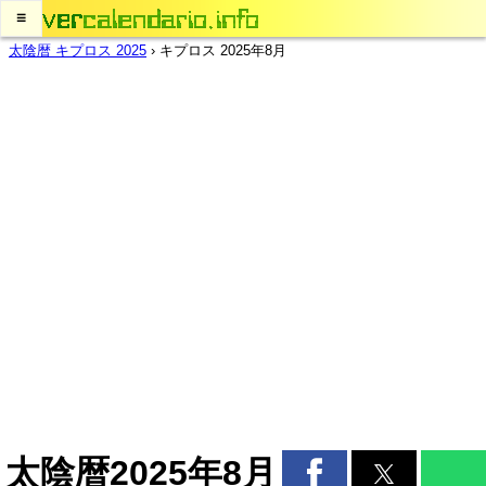
≡
太陰暦 キプロス 2025
›
キプロス 2025年8月
太陰暦2025年8月