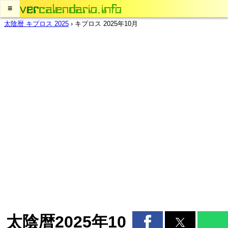
≡
太陰暦 キプロス 2025
›
キプロス 2025年10月
太陰暦2025年10