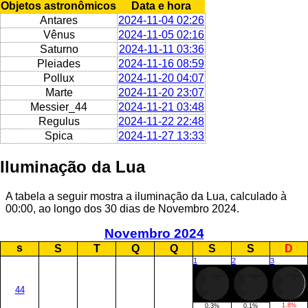
Objetos astronômicos
Data e hora
Antares
2024-11-04 02:26
Vênus
2024-11-05 02:16
Saturno
2024-11-11 03:36
Pleiades
2024-11-16 08:59
Pollux
2024-11-20 04:07
Marte
2024-11-20 23:07
Messier_44
2024-11-21 03:48
Regulus
2024-11-22 22:48
Spica
2024-11-27 13:33
Iluminação da Lua
A tabela a seguir mostra a iluminação da Lua, calculado à
00:00, ao longo dos 30 dias de Novembro 2024.
Novembro 2024
s
S
T
Q
Q
S
S
D
1
2
3
44
1.8%
0.3%
0.1%