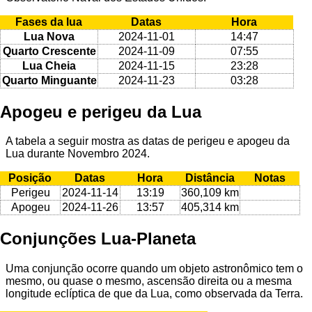
Fases da lua
Datas
Hora
Lua Nova
2024-11-01
14:47
Quarto Crescente
2024-11-09
07:55
Lua Cheia
2024-11-15
23:28
Quarto Minguante
2024-11-23
03:28
Apogeu e perigeu da Lua
A tabela a seguir mostra as datas de perigeu e apogeu da
Lua durante Novembro 2024.
Posição
Datas
Hora
Distância
Notas
Perigeu
2024-11-14
13:19
360,109 km
Apogeu
2024-11-26
13:57
405,314 km
Conjunções Lua-Planeta
Uma conjunção ocorre quando um objeto astronômico tem o
mesmo, ou quase o mesmo, ascensão direita ou a mesma
longitude eclíptica de que da Lua, como observada da Terra.