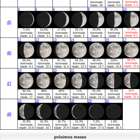
iluminada
iluminada
iluminada
Idade:
1.3
Idade:
29
Idade:
0.4
4
5
6
7
8
9
10
45
57.4%
5.3%
10.6%
17.6%
26.1%
35.8%
46.4%
iluminada
iluminada
iluminada
iluminada
iluminada
iluminada
iluminada
Idade:
8.1
Idade:
2.2
Idade:
3.1
Idade:
4.1
Idade:
5
Idade:
6
Idade:
7
11
12
13
14
15
16
17
46
98.5%
68.4%
78.6%
87.5%
94.3%
98.6%
100%
iluminada
iluminada
iluminada
iluminada
iluminada
iluminada
iluminada
Idade:
15.9
Idade:
9.1
Idade:
10.2
Idade:
11.4
Idade:
12.5
Idade:
13.7
Idade:
14.8
18
19
20
21
22
23
24
47
42%
94.3%
88%
80%
71%
61.4%
51.6%
iluminada
iluminada
iluminada
iluminada
iluminada
iluminada
iluminada
Idade:
22.9
Idade:
17
Idade:
18.1
Idade:
19.1
Idade:
20.1
Idade:
21.1
Idade:
22
25
26
27
28
29
30
48
32.8%
24.3%
16.7%
10.3%
5.2%
1.8%
iluminada
iluminada
iluminada
iluminada
iluminada
iluminada
Idade:
23.8
Idade:
24.7
Idade:
25.6
Idade:
26.5
Idade:
27.4
Idade:
28.3
próximos meses