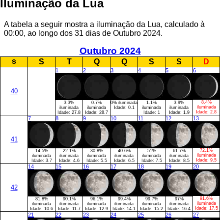
Iluminação da Lua
A tabela a seguir mostra a iluminação da Lua, calculado à
00:00, ao longo dos 31 dias de Outubro 2024.
Outubro 2024
s
S
T
Q
Q
S
S
D
1
2
3
4
5
6
40
8.4%
3.3%
0.7%
0% iluminada
1.1%
3.9%
iluminada
iluminada
iluminada
Idade:
0.1
iluminada
iluminada
Idade:
2.8
Idade:
27.8
Idade:
28.7
Idade:
1
Idade:
1.9
7
8
9
10
11
12
13
41
72.1%
14.5%
22.1%
30.8%
40.6%
51%
61.7%
iluminada
iluminada
iluminada
iluminada
iluminada
iluminada
iluminada
Idade:
9.5
Idade:
3.7
Idade:
4.6
Idade:
5.5
Idade:
6.5
Idade:
7.5
Idade:
8.5
14
15
16
17
18
19
20
42
91.6%
81.8%
90.1%
96.1%
99.4%
99.7%
97%
iluminada
iluminada
iluminada
iluminada
iluminada
iluminada
iluminada
Idade:
17.5
Idade:
10.6
Idade:
11.7
Idade:
12.9
Idade:
14.1
Idade:
15.2
Idade:
16.4
21
22
23
24
25
26
27