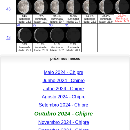
43
26.2%
84%
75%
65.1%
54.9%
44.8%
35.1%
iluminada
iluminada
iluminada
iluminada
iluminada
iluminada
iluminada
Idade:
24.5
Idade:
18.6
Idade:
19.7
Idade:
20.7
Idade:
21.7
Idade:
22.6
Idade:
23.6
28
29
30
31
43
18%
11.3%
6.1%
2.3%
iluminada
iluminada
iluminada
iluminada
Idade:
25.4
Idade:
26.3
Idade:
27.2
Idade:
28.1
próximos meses
Maio 2024 - Chipre
Junho 2024 - Chipre
Julho 2024 - Chipre
Agosto 2024 - Chipre
Setembro 2024 - Chipre
Outubro 2024 - Chipre
Novembro 2024 - Chipre