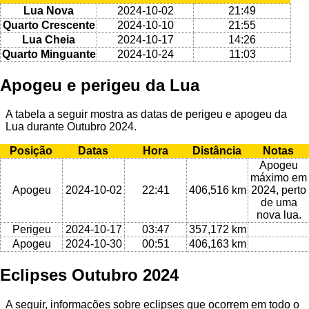
Lua Nova
2024-10-02
21:49
Quarto Crescente
2024-10-10
21:55
Lua Cheia
2024-10-17
14:26
Quarto Minguante
2024-10-24
11:03
Apogeu e perigeu da Lua
A tabela a seguir mostra as datas de perigeu e apogeu da
Lua durante Outubro 2024.
Posição
Datas
Hora
Distância
Notas
Apogeu
máximo em
Apogeu
2024-10-02
22:41
406,516 km
2024, perto
de uma
nova lua.
Perigeu
2024-10-17
03:47
357,172 km
Apogeu
2024-10-30
00:51
406,163 km
Eclipses Outubro 2024
A seguir, informações sobre eclipses que ocorrem em todo o