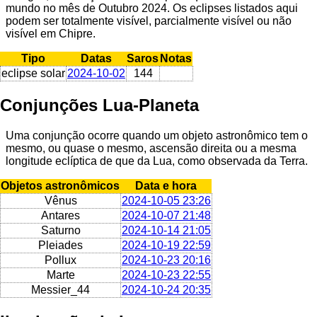
mundo no mês de Outubro 2024. Os eclipses listados aqui
podem ser totalmente visível, parcialmente visível ou não
visível em Chipre.
Tipo
Datas
Saros
Notas
eclipse solar
2024-10-02
144
Conjunções Lua-Planeta
Uma conjunção ocorre quando um objeto astronômico tem o
mesmo, ou quase o mesmo, ascensão direita ou a mesma
longitude eclíptica de que da Lua, como observada da Terra.
Objetos astronômicos
Data e hora
Vênus
2024-10-05 23:26
Antares
2024-10-07 21:48
Saturno
2024-10-14 21:05
Pleiades
2024-10-19 22:59
Pollux
2024-10-23 20:16
Marte
2024-10-23 22:55
Messier_44
2024-10-24 20:35