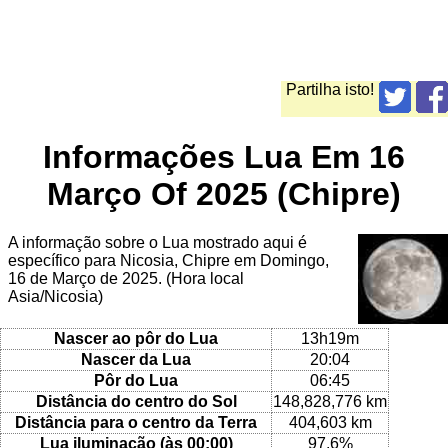
Partilha isto!
Informações Lua Em 16
Março Of 2025 (Chipre)
A informação sobre o Lua mostrado aqui é
específico para Nicosia, Chipre em Domingo,
16 de Março de 2025. (Hora local
Asia/Nicosia)
Nascer ao pôr do Lua
13h19m
Nascer da Lua
20:04
Pôr do Lua
06:45
Distância do centro do Sol
148,828,776 km
Distância para o centro da Terra
404,603 km
Lua iluminação (às 00:00)
97.6%