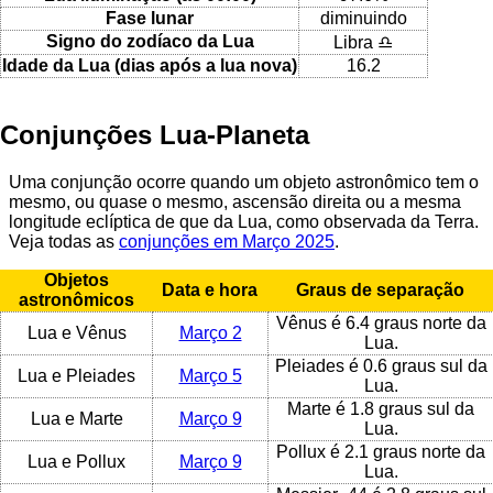
Fase lunar
diminuindo
Signo do zodíaco da Lua
Libra ♎
Idade da Lua (dias após a lua nova)
16.2
Conjunções Lua-Planeta
Uma conjunção ocorre quando um objeto astronômico tem o
mesmo, ou quase o mesmo, ascensão direita ou a mesma
longitude eclíptica de que da Lua, como observada da Terra.
Veja todas as
conjunções em Março 2025
.
Objetos
Data e hora
Graus de separação
astronômicos
Vênus é 6.4 graus norte da
Lua e Vênus
Março 2
Lua.
Pleiades é 0.6 graus sul da
Lua e Pleiades
Março 5
Lua.
Marte é 1.8 graus sul da
Lua e Marte
Março 9
Lua.
Pollux é 2.1 graus norte da
Lua e Pollux
Março 9
Lua.