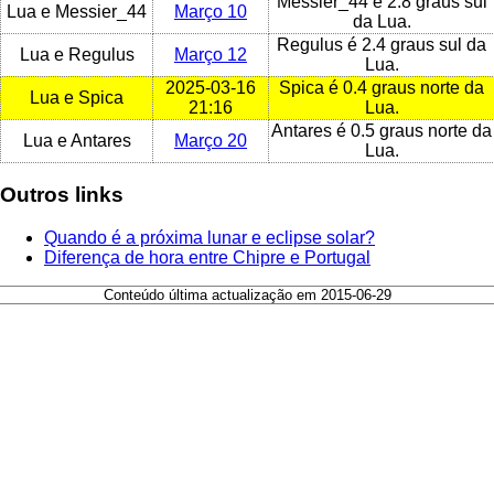
Messier_44 é 2.8 graus sul
Lua e Messier_44
Março 10
da Lua.
Regulus é 2.4 graus sul da
Lua e Regulus
Março 12
Lua.
2025-03-16
Spica é 0.4 graus norte da
Lua e Spica
21:16
Lua.
Antares é 0.5 graus norte da
Lua e Antares
Março 20
Lua.
Outros links
Quando é a próxima lunar e eclipse solar?
Diferença de hora entre Chipre e Portugal
Conteúdo última actualização em 2015-06-29