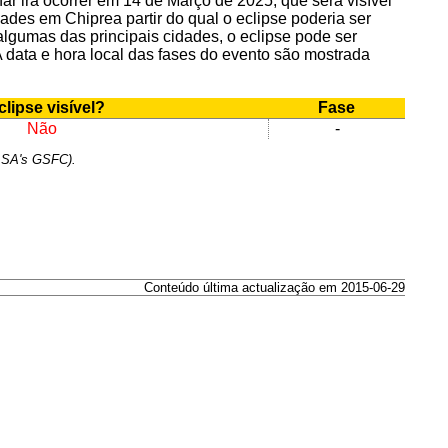
ar irá ocorrer em 14 de Março de 2025, que será visível
des em Chiprea partir do qual o eclipse poderia ser
algumas das principais cidades, o eclipse pode ser
. A data e hora local das fases do evento são mostrada
lipse visível?
Fase
Não
-
NASA's GSFC).
Conteúdo última actualização em 2015-06-29