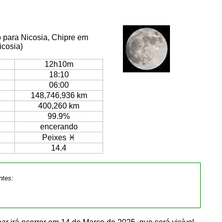
o para Nicosia, Chipre em
icosia)
12h10m
18:10
06:00
148,746,936 km
400,260 km
99.9%
encerando
Peixes ♓
14.4
ntes: