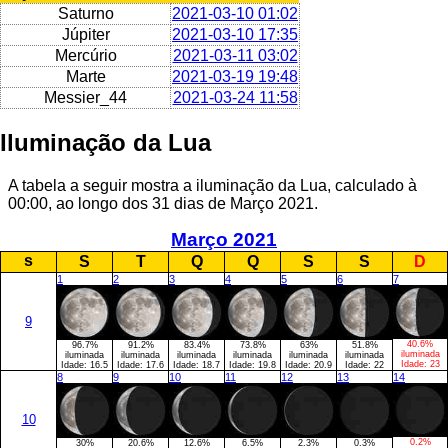
Saturno
2021-03-10 01:02
Júpiter
2021-03-10 17:35
Mercúrio
2021-03-11 03:02
Marte
2021-03-19 19:48
Messier_44
2021-03-24 11:58
Iluminação da Lua
A tabela a seguir mostra a iluminação da Lua, calculado à
00:00, ao longo dos 31 dias de Março 2021.
Março 2021
s
S
T
Q
Q
S
S
D
1
2
3
4
5
6
7
9
40.6%
96.7%
91.2%
83.4%
73.8%
63%
51.8%
iluminada
iluminada
iluminada
iluminada
iluminada
iluminada
iluminada
Idade:
23
Idade:
16.5
Idade:
17.6
Idade:
18.7
Idade:
19.8
Idade:
20.9
Idade:
22
8
9
10
11
12
13
14
10
0.2%
30%
20.6%
12.6%
6.5%
2.3%
0.3%