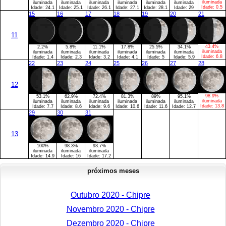
iluminada
iluminada
iluminada
iluminada
iluminada
iluminada
iluminada
Idade:
0.5
Idade:
24.1
Idade:
25.1
Idade:
26.1
Idade:
27.1
Idade:
28.1
Idade:
29
15
16
17
18
19
20
21
11
43.4%
2.2%
5.8%
11.1%
17.8%
25.5%
34.1%
iluminada
iluminada
iluminada
iluminada
iluminada
iluminada
iluminada
Idade:
6.8
Idade:
1.4
Idade:
2.3
Idade:
3.2
Idade:
4.1
Idade:
5
Idade:
5.9
22
23
24
25
26
27
28
12
98.9%
53.1%
62.9%
72.4%
81.3%
89%
95.1%
iluminada
iluminada
iluminada
iluminada
iluminada
iluminada
iluminada
Idade:
13.8
Idade:
7.7
Idade:
8.6
Idade:
9.6
Idade:
10.6
Idade:
11.6
Idade:
12.7
29
30
31
13
100%
98.3%
93.7%
iluminada
iluminada
iluminada
Idade:
14.9
Idade:
16
Idade:
17.2
próximos meses
Outubro 2020 - Chipre
Novembro 2020 - Chipre
Dezembro 2020 - Chipre