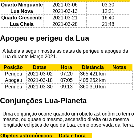
Quarto Minguante
2021-03-06
03:30
Lua Nova
2021-03-13
12:21
Quarto Crescente
2021-03-21
16:40
Lua Cheia
2021-03-28
21:48
Apogeu e perigeu da Lua
A tabela a seguir mostra as datas de perigeu e apogeu da
Lua durante Março 2021.
Posição
Datas
Hora
Distância
Notas
Perigeu
2021-03-02
07:20
365,421 km
Apogeu
2021-03-18
07:05
405,252 km
Perigeu
2021-03-30
09:13
360,310 km
Conjunções Lua-Planeta
Uma conjunção ocorre quando um objeto astronômico tem o
mesmo, ou quase o mesmo, ascensão direita ou a mesma
longitude eclíptica de que da Lua, como observada da Terra.
Objetos astronômicos
Data e hora