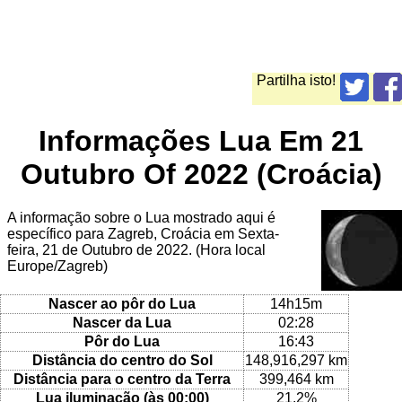
Partilha isto!
Informações Lua Em 21
Outubro Of 2022 (Croácia)
A informação sobre o Lua mostrado aqui é
específico para Zagreb, Croácia em Sexta-
feira, 21 de Outubro de 2022. (Hora local
Europe/Zagreb)
Nascer ao pôr do Lua
14h15m
Nascer da Lua
02:28
Pôr do Lua
16:43
Distância do centro do Sol
148,916,297 km
Distância para o centro da Terra
399,464 km
Lua iluminação (às 00:00)
21.2%