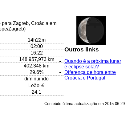
o para Zagreb, Croácia em
rope/Zagreb)
14h22m
02:00
Outros links
16:22
148,957,973 km
Quando é a próxima lunar
402,348 km
e eclipse solar?
29.6%
Diferença de hora entre
Croácia e Portugal
diminuindo
Leão ♌
24.1
Conteúdo última actualização em 2015-06-29