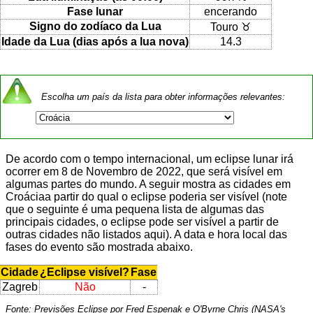
Fase lunar
encerando
Signo do zodíaco da Lua
Touro ♉
Idade da Lua (dias após a lua nova)
14.3
Escolha um país da lista para obter informações relevantes:
De acordo com o tempo internacional, um eclipse lunar irá
ocorrer em 8 de Novembro de 2022, que será visível em
algumas partes do mundo. A seguir mostra as cidades em
Croáciaa partir do qual o eclipse poderia ser visível (note
que o seguinte é uma pequena lista de algumas das
principais cidades, o eclipse pode ser visível a partir de
outras cidades não listados aqui). A data e hora local das
fases do evento são mostrada abaixo.
Cidade
¿Eclipse visível?
Fase
Zagreb
Não
-
Fonte: Previsões Eclipse por Fred Espenak e O'Byrne Chris (NASA's