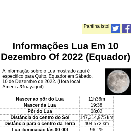
Partilha isto!
Informações Lua Em 10
Dezembro Of 2022 (Equador)
A informação sobre o Lua mostrado aqui é
específico para Quito, Equador em Sábado,
10 de Dezembro de 2022. (Hora local
America/Guayaquil)
Nascer ao pôr do Lua
11h36m
Nascer da Lua
19:38
Pôr do Lua
08:02
Distância do centro do Sol
147,314,975 km
Distância para o centro da Terra
404,572 km
Lua iluminação (às 00:00)
96.1%