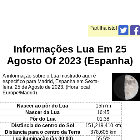
Partilha isto!
Informações Lua Em 25
Agosto Of 2023 (Espanha)
A informação sobre o Lua mostrado aqui é
específico para Madrid, Espanha em Sexta-
feira, 25 de Agosto de 2023. (Hora local
Europe/Madrid)
Nascer ao pôr do Lua
15h7m
Nascer da Lua
16:45
Pôr do Lua
01:38
Distância do centro do Sol
151,219,410 km
Distância para o centro da Terra
378,605 km
Lua iluminação (às 00:00)
55.5%