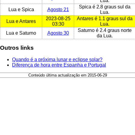
Lua.
Spica é 2.8 graus sul da
Lua e Spica
Agosto 21
Lua.
2023-08-25
Antares é 1.1 graus sul da
Lua e Antares
03:30
Lua.
Saturno é 2.4 graus norte
Lua e Saturno
Agosto 30
da Lua.
Outros links
Quando é a próxima lunar e eclipse solar?
Diferença de hora entre Espanha e Portugal
Conteúdo última actualização em 2015-06-29