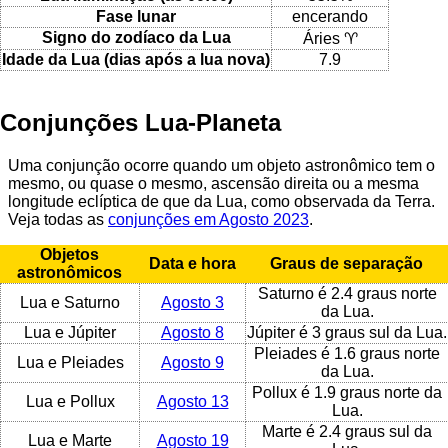
Fase lunar
encerando
Signo do zodíaco da Lua
Áries ♈
Idade da Lua (dias após a lua nova)
7.9
Conjunções Lua-Planeta
Uma conjunção ocorre quando um objeto astronômico tem o
mesmo, ou quase o mesmo, ascensão direita ou a mesma
longitude eclíptica de que da Lua, como observada da Terra.
Veja todas as
conjunções em Agosto 2023
.
Objetos
Data e hora
Graus de separação
astronômicos
Saturno é 2.4 graus norte
Lua e Saturno
Agosto 3
da Lua.
Lua e Júpiter
Agosto 8
Júpiter é 3 graus sul da Lua.
Pleiades é 1.6 graus norte
Lua e Pleiades
Agosto 9
da Lua.
Pollux é 1.9 graus norte da
Lua e Pollux
Agosto 13
Lua.
Marte é 2.4 graus sul da
Lua e Marte
Agosto 19