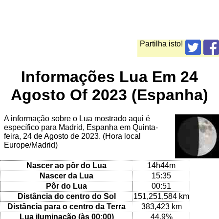
Partilha isto!
Informações Lua Em 24
Agosto Of 2023 (Espanha)
A informação sobre o Lua mostrado aqui é
específico para Madrid, Espanha em Quinta-
feira, 24 de Agosto de 2023. (Hora local
Europe/Madrid)
Nascer ao pôr do Lua
14h44m
Nascer da Lua
15:35
Pôr do Lua
00:51
Distância do centro do Sol
151,251,584 km
Distância para o centro da Terra
383,423 km
Lua iluminação (às 00:00)
44.9%