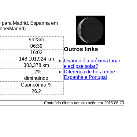
co para Madrid, Espanha em
rope/Madrid)
9h23m
06:39
Outros links
16:02
148,101,924 km
Quando é a próxima lunar
383,378 km
e eclipse solar?
12%
Diferença de hora entre
Espanha e Portugal
diminuindo
Capricórnio ♑
26.2
Conteúdo última actualização em 2015-06-29