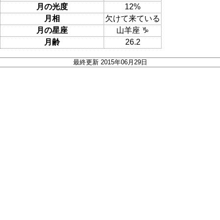
月の光度
12%
月相
欠けて来ている
月の星座
山羊座 ♑
月齢
26.2
最終更新 2015年06月29日