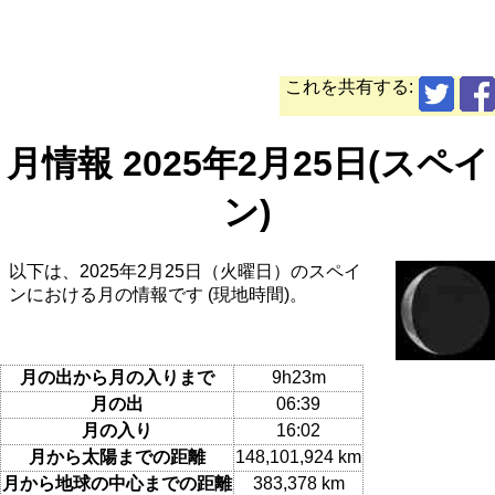
これを共有する:
月情報 2025年2月25日(スペイ
ン)
以下は、2025年2月25日（火曜日）のスペイ
ンにおける月の情報です (現地時間)。
月の出から月の入りまで
9h23m
月の出
06:39
月の入り
16:02
月から太陽までの距離
148,101,924 km
月から地球の中心までの距離
383,378 km