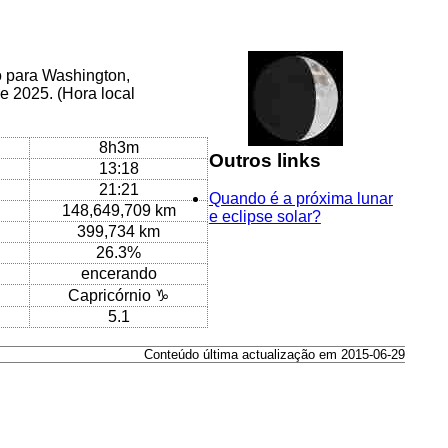
o para Washington,
e 2025. (Hora local
8h3m
Outros links
13:18
21:21
Quando é a próxima lunar
148,649,709 km
e eclipse solar?
399,734 km
26.3%
encerando
Capricórnio ♑
5.1
Conteúdo última actualização em 2015-06-29