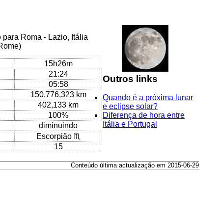
para Roma - Lazio, Itália
/Rome)
15h26m
21:24
Outros links
05:58
150,776,323 km
Quando é a próxima lunar
402,133 km
e eclipse solar?
100%
Diferença de hora entre
Itália e Portugal
diminuindo
Escorpião ♏
15
Conteúdo última actualização em 2015-06-29