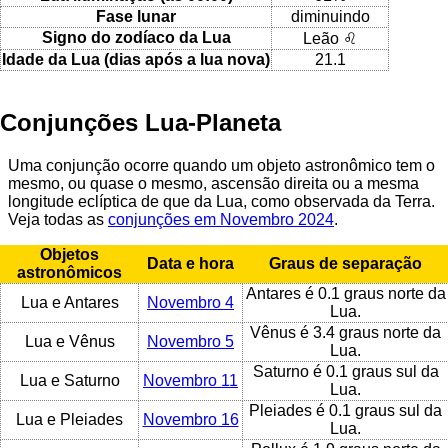
Fase lunar
diminuindo
Signo do zodíaco da Lua
Leão ♌
Idade da Lua (dias após a lua nova)
21.1
Conjunções Lua-Planeta
Uma conjunção ocorre quando um objeto astronômico tem o
mesmo, ou quase o mesmo, ascensão direita ou a mesma
longitude eclíptica de que da Lua, como observada da Terra.
Veja todas as
conjunções em Novembro 2024
.
Objetos
Data e hora
Graus de separação
astronômicos
Antares é 0.1 graus norte da
Lua e Antares
Novembro 4
Lua.
Vênus é 3.4 graus norte da
Lua e Vênus
Novembro 5
Lua.
Saturno é 0.1 graus sul da
Lua e Saturno
Novembro 11
Lua.
Pleiades é 0.1 graus sul da
Lua e Pleiades
Novembro 16
Lua.