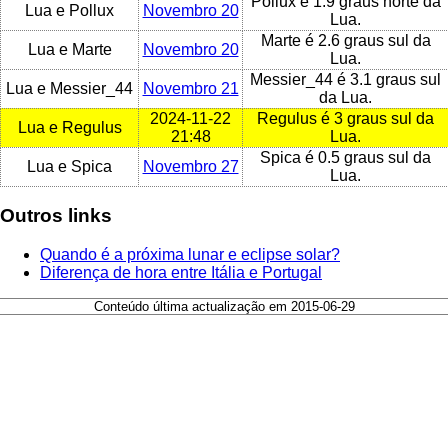
Pollux é 1.9 graus norte da
Lua e Pollux
Novembro 20
Lua.
Marte é 2.6 graus sul da
Lua e Marte
Novembro 20
Lua.
Messier_44 é 3.1 graus sul
Lua e Messier_44
Novembro 21
da Lua.
2024-11-22
Regulus é 3 graus sul da
Lua e Regulus
21:48
Lua.
Spica é 0.5 graus sul da
Lua e Spica
Novembro 27
Lua.
Outros links
Quando é a próxima lunar e eclipse solar?
Diferença de hora entre Itália e Portugal
Conteúdo última actualização em 2015-06-29