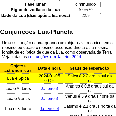
Fase lunar
diminuindo
Signo do zodíaco da Lua
Áries ♈
Idade da Lua (dias após a lua nova)
22.9
Conjunções Lua-Planeta
Uma conjunção ocorre quando um objeto astronômico tem o
mesmo, ou quase o mesmo, ascensão direita ou a mesma
longitude eclíptica de que da Lua, como observada da Terra.
Veja todas as
conjunções em Janeiro 2024
.
Objetos
Data e hora
Graus de separação
astronômicos
2024-01-05
Spica é 2.2 graus sul da
Lua e Spica
00:06
Lua.
Antares é 0.8 graus sul da
Lua e Antares
Janeiro 8
Lua.
Vênus é 5.9 graus norte da
Lua e Vênus
Janeiro 8
Lua.
Saturno é 2.1 graus norte da
Lua e Saturno
Janeiro 14
Lua.