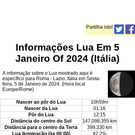
Partilha isto!
Informações Lua Em 5
Janeiro Of 2024 (Itália)
A informação sobre o Lua mostrado aqui é
específico para Roma - Lazio, Itália em Sexta-
feira, 5 de Janeiro de 2024. (Hora local
Europe/Rome)
Nascer ao pôr do Lua
10h59m
Nascer da Lua
01:16
Pôr do Lua
12:15
Distância do centro do Sol
147,098,355 km
Distância para o centro da Terra
399,330 km
Lua iluminação (às 00:00)
42.2%