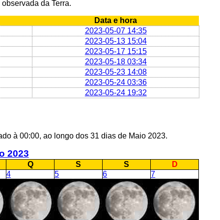
 observada da Terra.
Data e hora
2023-05-07 14:35
2023-05-13 15:04
2023-05-17 15:15
2023-05-18 03:34
2023-05-23 14:08
2023-05-24 03:36
2023-05-24 19:32
lado à 00:00, ao longo dos 31 dias de Maio 2023.
o 2023
Q
S
S
D
4
5
6
7