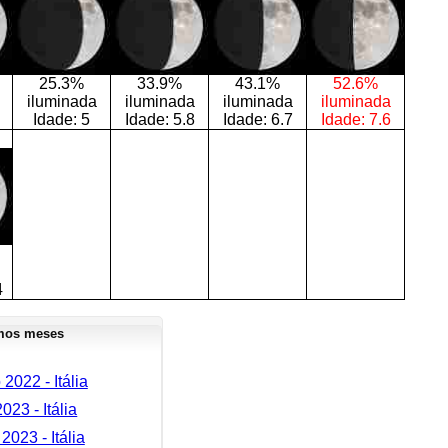
25.3%
33.9%
43.1%
52.6%
iluminada
iluminada
iluminada
iluminada
Idade:
5
Idade:
5.8
Idade:
6.7
Idade:
7.6
4
mos meses
022 - Itália
023 - Itália
2023 - Itália