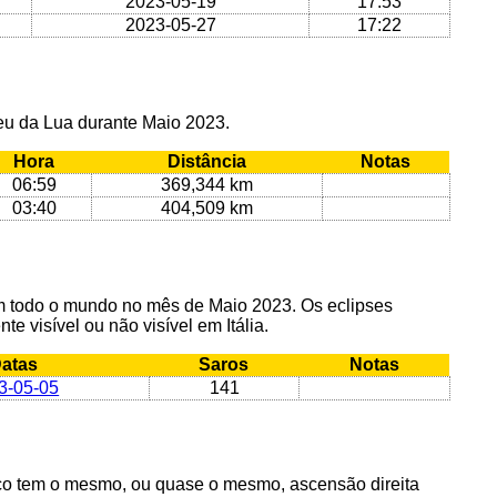
2023-05-19
17:53
2023-05-27
17:22
geu da Lua durante Maio 2023.
Hora
Distância
Notas
06:59
369,344 km
03:40
404,509 km
em todo o mundo no mês de Maio 2023. Os eclipses
te visível ou não visível em Itália.
atas
Saros
Notas
3-05-05
141
o tem o mesmo, ou quase o mesmo, ascensão direita