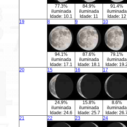
77.3%
84.9%
91.4%
iluminada
iluminada
iluminada
Idade:
10.1
Idade:
11
Idade:
12
19
8
9
10
94.1%
87.6%
79.1%
iluminada
iluminada
iluminada
Idade:
17.1
Idade:
18.1
Idade:
19.
20
15
16
17
24.9%
15.8%
8.6%
iluminada
iluminada
iluminada
Idade:
24.6
Idade:
25.7
Idade:
26.
21
22
23
24