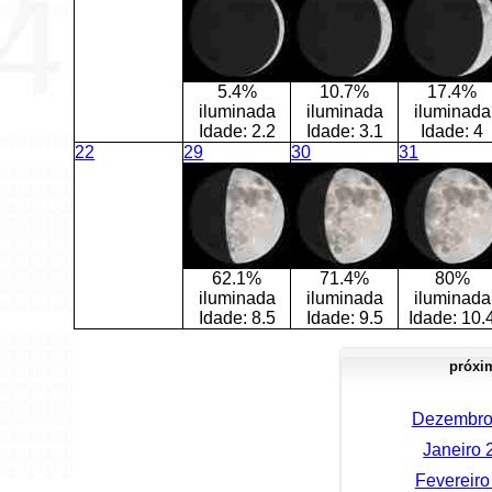
5.4%
10.7%
17.4%
iluminada
iluminada
iluminada
Idade:
2.2
Idade:
3.1
Idade:
4
22
29
30
31
62.1%
71.4%
80%
iluminada
iluminada
iluminada
Idade:
8.5
Idade:
9.5
Idade:
10.
próxi
Dezembro 2
Janeiro 2
Fevereiro 