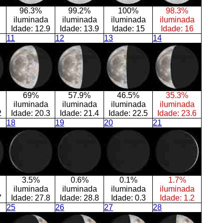
96.3%
99.2%
100%
98.3%
iluminada
iluminada
iluminada
iluminada
Idade:
12.9
Idade:
13.9
Idade:
15
Idade:
16
11
12
13
14
69%
57.9%
46.5%
35.3%
iluminada
iluminada
iluminada
iluminada
2
Idade:
20.3
Idade:
21.4
Idade:
22.5
Idade:
23.6
18
19
20
21
3.5%
0.6%
0.1%
1.7%
iluminada
iluminada
iluminada
iluminada
7
Idade:
27.8
Idade:
28.8
Idade:
0.3
Idade:
1.2
25
26
27
28