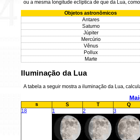
ou a mesma longitude eclíptica de que da Lua, como
Objetos astronômicos
Antares
Saturno
Júpiter
Mercúrio
Vênus
Pollux
Marte
Iluminação da Lua
A tabela a seguir mostra a iluminação da Lua, calcu
Mai
s
S
T
Q
18
1
2
3