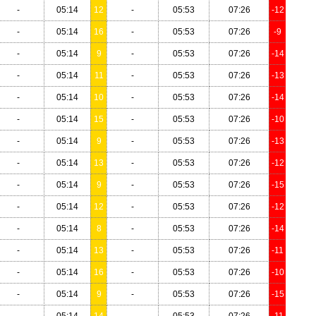
-
05:14
12
-
05:53
07:26
-12
-
05:14
16
-
05:53
07:26
-9
-
05:14
9
-
05:53
07:26
-14
-
05:14
11
-
05:53
07:26
-13
-
05:14
10
-
05:53
07:26
-14
-
05:14
15
-
05:53
07:26
-10
-
05:14
9
-
05:53
07:26
-13
-
05:14
13
-
05:53
07:26
-12
-
05:14
9
-
05:53
07:26
-15
-
05:14
12
-
05:53
07:26
-12
-
05:14
8
-
05:53
07:26
-14
-
05:14
13
-
05:53
07:26
-11
-
05:14
16
-
05:53
07:26
-10
-
05:14
9
-
05:53
07:26
-15
-
05:14
14
-
05:53
07:26
-11