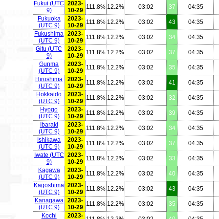
Fukui
(UTC
2023-
111.8%
12.2%
03:02
37
04:35
9)
10-29
Fukuoka
2023-
111.8%
12.2%
03:02
43
04:35
(UTC 9)
10-29
Fukushima
2023-
111.8%
12.2%
03:02
34
04:35
(UTC 9)
10-29
Gifu
(UTC
2023-
111.8%
12.2%
03:02
37
04:35
9)
10-29
Gunma
2023-
111.8%
12.2%
03:02
35
04:35
(UTC 9)
10-29
Hiroshima
2023-
111.8%
12.2%
03:02
41
04:35
(UTC 9)
10-29
Hokkaido
2023-
111.8%
12.2%
03:02
32
04:35
(UTC 9)
10-29
Hyogo
2023-
111.8%
12.2%
03:02
39
04:35
(UTC 9)
10-29
Ibaraki
2023-
111.8%
12.2%
03:02
34
04:35
(UTC 9)
10-29
Ishikawa
2023-
111.8%
12.2%
03:02
37
04:35
(UTC 9)
10-29
Iwate
(UTC
2023-
111.8%
12.2%
03:02
33
04:35
9)
10-29
Kagawa
2023-
111.8%
12.2%
03:02
40
04:35
(UTC 9)
10-29
Kagoshima
2023-
111.8%
12.2%
03:02
43
04:35
(UTC 9)
10-29
Kanagawa
2023-
111.8%
12.2%
03:02
35
04:35
(UTC 9)
10-29
Kochi
2023-
111.8%
12.2%
03:02
40
04:35