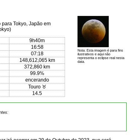
o para Tokyo, Japão em
okyo)
9h40m
16:58
Nota: Esta imagem é para fins
07:18
ilustrativos e aqui não
representa o eclipse real nesta
148,612,065 km
data.
372,860 km
99.9%
encerando
Touro ♉
14.5
ntes: