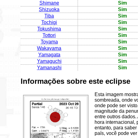
Shimane
Sim
Shizuoka
Sim
Tiba
Sim
Tochigi
Sim
Tokushima
Sim
Tottori
Sim
Toyama
Sim
Wakayama
Sim
Yamagata
Sim
Yamaguchi
Sim
Yamanashi
Sim
Informações sobre este eclipse
Esta imagem mostra
sombreada, onde voc
onde pode ser visto
magnitude da penum
entre outros dados
hora internacional,
entanto, para saber
país, você pode ver