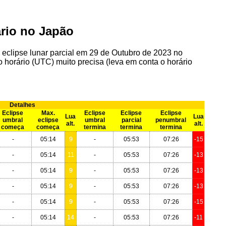
ário no Japão
 eclipse lunar parcial em 29 de Outubro de 2023 no
 horário (UTC) muito precisa (leva em conta o horário
Detalhes
Eclipse
Max.
Eclipse
Eclipse
Eclipse
Lua
Lua
umbral
eclipse
umbral
parcial
penumbral
alt.
alt.
começa
começa
termina
termina
termina
-
05:14
9
-
05:53
07:26
-15
-
05:14
11
-
05:53
07:26
-13
-
05:14
9
-
05:53
07:26
-13
-
05:14
9
-
05:53
07:26
-13
-
05:14
9
-
05:53
07:26
-15
-
05:14
14
-
05:53
07:26
-11