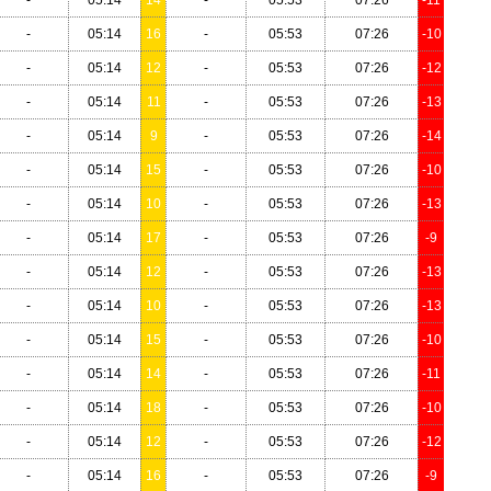
-
05:14
16
-
05:53
07:26
-10
-
05:14
12
-
05:53
07:26
-12
-
05:14
11
-
05:53
07:26
-13
-
05:14
9
-
05:53
07:26
-14
-
05:14
15
-
05:53
07:26
-10
-
05:14
10
-
05:53
07:26
-13
-
05:14
17
-
05:53
07:26
-9
-
05:14
12
-
05:53
07:26
-13
-
05:14
10
-
05:53
07:26
-13
-
05:14
15
-
05:53
07:26
-10
-
05:14
14
-
05:53
07:26
-11
-
05:14
18
-
05:53
07:26
-10
-
05:14
12
-
05:53
07:26
-12
-
05:14
16
-
05:53
07:26
-9