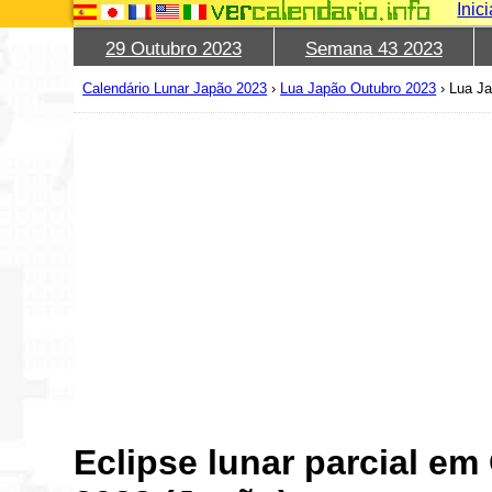
Inic
29 Outubro 2023
Semana 43 2023
Calendário Lunar Japão 2023
›
Lua Japão Outubro 2023
›
Lua Ja
Eclipse lunar parcial em