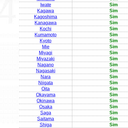
Iwate
Sim
Kagawa
Sim
Kagoshima
Sim
Kanagawa
Sim
Kochi
Sim
Kumamoto
Sim
Kyoto
Sim
Mie
Sim
Miyagi
Sim
Miyazaki
Sim
Nagano
Sim
Nagasaki
Sim
Nara
Sim
Niigata
Sim
Oita
Sim
Okayama
Sim
Okinawa
Sim
Osaka
Sim
Saga
Sim
Saitama
Sim
Shiga
Sim