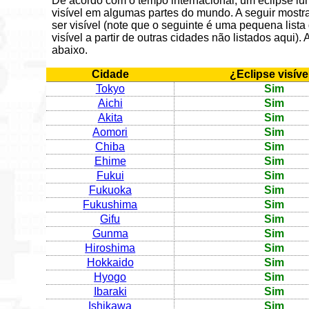
De acordo com o tempo internacional, um eclipse lun
visível em algumas partes do mundo. A seguir mostra
ser visível (note que o seguinte é uma pequena lista
visível a partir de outras cidades não listados aqui)
abaixo.
Cidade
¿Eclipse visíve
Tokyo
Sim
Aichi
Sim
Akita
Sim
Aomori
Sim
Chiba
Sim
Ehime
Sim
Fukui
Sim
Fukuoka
Sim
Fukushima
Sim
Gifu
Sim
Gunma
Sim
Hiroshima
Sim
Hokkaido
Sim
Hyogo
Sim
Ibaraki
Sim
Ishikawa
Sim