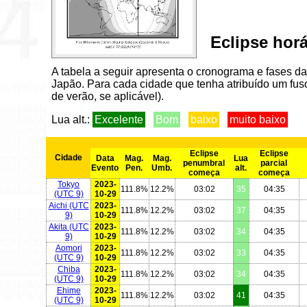
Eclipse hor
A tabela a seguir apresenta o cronograma e fases da
Japão. Para cada cidade que tenha atribuído um fuso
de verão, se aplicável).
Lua alt.:
Excelente
Bom
baixo
muito baixo
Eclipse
Eclipse
Cidade
Data
Mag.
Mag.
Lua
penumbral
parcial
Evento
Pen.
Umb.
alt.
começa
começa
Tokyo
2023-
111.8%
12.2%
03:02
35
04:35
(UTC 9)
10-29
Aichi
(UTC
2023-
111.8%
12.2%
03:02
37
04:35
9)
10-29
Akita
(UTC
2023-
111.8%
12.2%
03:02
34
04:35
9)
10-29
Aomori
2023-
111.8%
12.2%
03:02
33
04:35
(UTC 9)
10-29
Chiba
2023-
111.8%
12.2%
03:02
34
04:35
(UTC 9)
10-29
Ehime
2023-
111.8%
12.2%
03:02
41
04:35
(UTC 9)
10-29