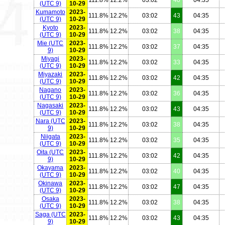
(UTC 9)
10-29
Kumamoto
2023-
111.8%
12.2%
03:02
43
04:35
(UTC 9)
10-29
Kyoto
2023-
111.8%
12.2%
03:02
38
04:35
(UTC 9)
10-29
Mie
(UTC
2023-
111.8%
12.2%
03:02
37
04:35
9)
10-29
Miyagi
2023-
111.8%
12.2%
03:02
33
04:35
(UTC 9)
10-29
Miyazaki
2023-
111.8%
12.2%
03:02
42
04:35
(UTC 9)
10-29
Nagano
2023-
111.8%
12.2%
03:02
36
04:35
(UTC 9)
10-29
Nagasaki
2023-
111.8%
12.2%
03:02
43
04:35
(UTC 9)
10-29
Nara
(UTC
2023-
111.8%
12.2%
03:02
38
04:35
9)
10-29
Niigata
2023-
111.8%
12.2%
03:02
35
04:35
(UTC 9)
10-29
Oita
(UTC
2023-
111.8%
12.2%
03:02
42
04:35
9)
10-29
Okayama
2023-
111.8%
12.2%
03:02
40
04:35
(UTC 9)
10-29
Okinawa
2023-
111.8%
12.2%
03:02
47
04:35
(UTC 9)
10-29
Osaka
2023-
111.8%
12.2%
03:02
38
04:35
(UTC 9)
10-29
Saga
(UTC
2023-
111.8%
12.2%
03:02
43
04:35
9)
10-29