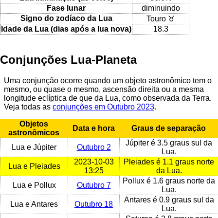
Fase lunar
diminuindo
Signo do zodíaco da Lua
Touro ♉
Idade da Lua (dias após a lua nova)
18.3
Conjunções Lua-Planeta
Uma conjunção ocorre quando um objeto astronômico tem o
mesmo, ou quase o mesmo, ascensão direita ou a mesma
longitude eclíptica de que da Lua, como observada da Terra.
Veja todas as
conjunções em Outubro 2023
.
Objetos
Data e hora
Graus de separação
astronômicos
Júpiter é 3.5 graus sul da
Lua e Júpiter
Outubro 2
Lua.
2023-10-03
Pleiades é 1.1 graus norte
Lua e Pleiades
13:25
da Lua.
Pollux é 1.6 graus norte da
Lua e Pollux
Outubro 7
Lua.
Antares é 0.9 graus sul da
Lua e Antares
Outubro 18
Lua.