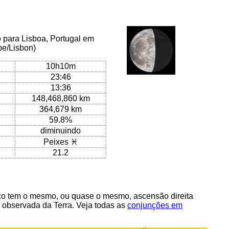
o para Lisboa, Portugal em
pe/Lisbon)
10h10m
23:46
13:36
148,468,860 km
364,679 km
59.8%
diminuindo
Peixes ♓
21.2
o tem o mesmo, ou quase o mesmo, ascensão direita
 observada da Terra. Veja todas as
conjunções em