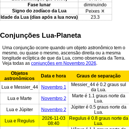
Fase lunar
diminuindo
Signo do zodíaco da Lua
Peixes ♓
Idade da Lua (dias após a lua nova)
23.3
Conjunções Lua-Planeta
Uma conjunção ocorre quando um objeto astronômico tem o
mesmo, ou quase o mesmo, ascensão direita ou a mesma
longitude eclíptica de que da Lua, como observada da Terra.
Veja todas as
conjunções em Novembro 2026
.
Objetos
Data e hora
Graus de separação
astronômicos
Messier_44 é 0.2 graus sul
Lua e Messier_44
Novembro 1
da Lua.
Marte é 1.1 graus norte da
Lua e Marte
Novembro 2
Lua.
Júpiter é 0.5 graus norte da
Lua e Júpiter
Novembro 2
Lua.
2026-11-03
Regulus é 0.8 graus norte da
Lua e Regulus
08:40
Lua.