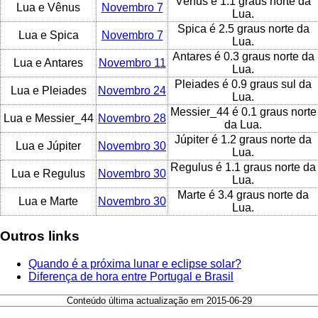
Vênus é 1.1 graus norte da
Lua e Vênus
Novembro 7
Lua.
Spica é 2.5 graus norte da
Lua e Spica
Novembro 7
Lua.
Antares é 0.3 graus norte da
Lua e Antares
Novembro 11
Lua.
Pleiades é 0.9 graus sul da
Lua e Pleiades
Novembro 24
Lua.
Messier_44 é 0.1 graus norte
Lua e Messier_44
Novembro 28
da Lua.
Júpiter é 1.2 graus norte da
Lua e Júpiter
Novembro 30
Lua.
Regulus é 1.1 graus norte da
Lua e Regulus
Novembro 30
Lua.
Marte é 3.4 graus norte da
Lua e Marte
Novembro 30
Lua.
Outros links
Quando é a próxima lunar e eclipse solar?
Diferença de hora entre Portugal e Brasil
Conteúdo última actualização em 2015-06-29