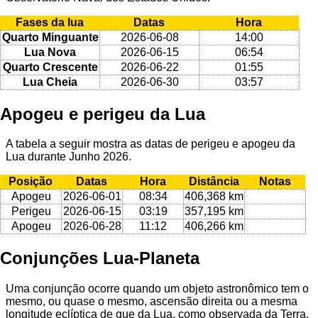
Fases da lua
Datas
Hora
Quarto Minguante
2026-06-08
14:00
Lua Nova
2026-06-15
06:54
Quarto Crescente
2026-06-22
01:55
Lua Cheia
2026-06-30
03:57
Apogeu e perigeu da Lua
A tabela a seguir mostra as datas de perigeu e apogeu da
Lua durante Junho 2026.
Posição
Datas
Hora
Distância
Notas
Apogeu
2026-06-01
08:34
406,368 km
Perigeu
2026-06-15
03:19
357,195 km
Apogeu
2026-06-28
11:12
406,266 km
Conjunções Lua-Planeta
Uma conjunção ocorre quando um objeto astronômico tem o
mesmo, ou quase o mesmo, ascensão direita ou a mesma
longitude eclíptica de que da Lua, como observada da Terra.