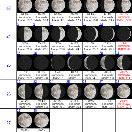
23
65.9%
99.8%
98.1%
94.6%
89.5%
82.9%
74.9%
iluminada
iluminada
iluminada
iluminada
iluminada
iluminada
iluminada
Idade:
20.6
Idade:
15.2
Idade:
16.1
Idade:
17
Idade:
17.9
Idade:
18.8
Idade:
19.7
8
9
10
11
12
13
14
24
2.6%
56%
45.6%
35%
24.8%
15.5%
7.9%
iluminada
iluminada
iluminada
iluminada
iluminada
iluminada
iluminada
Idade:
28
Idade:
21.6
Idade:
22.6
Idade:
23.6
Idade:
24.6
Idade:
25.7
Idade:
26.9
15
16
17
18
19
20
21
25
38.8%
0.1%
0.8%
4.4%
10.7%
18.9%
28.5%
iluminada
iluminada
iluminada
iluminada
iluminada
iluminada
iluminada
Idade:
6.3
Idade:
29.2
Idade:
0.8
Idade:
2
Idade:
3.1
Idade:
4.2
Idade:
5.3
22
23
24
25
26
27
28
26
95.8%
49.2%
59.4%
68.9%
77.5%
85%
91.1%
iluminada
iluminada
iluminada
iluminada
iluminada
iluminada
iluminada
Idade:
12.8
Idade:
7.3
Idade:
8.3
Idade:
9.2
Idade:
10.1
Idade:
11
Idade:
11.9
29
30
27
98.8%
100%