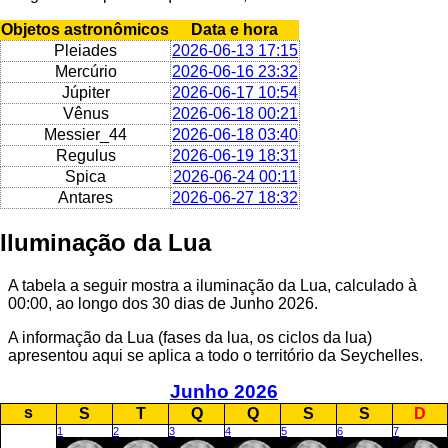
Objetos astronômicos
Data e hora
Pleiades
2026-06-13 17:15
Mercúrio
2026-06-16 23:32
Júpiter
2026-06-17 10:54
Vênus
2026-06-18 00:21
Messier_44
2026-06-18 03:40
Regulus
2026-06-19 18:31
Spica
2026-06-24 00:11
Antares
2026-06-27 18:32
Iluminação da Lua
A tabela a seguir mostra a iluminação da Lua, calculado à
00:00, ao longo dos 30 dias de Junho 2026.
A informação da Lua (fases da lua, os ciclos da lua)
apresentou aqui se aplica a todo o território da Seychelles.
Junho 2026
s
S
T
Q
Q
S
S
D
1
2
3
4
5
6
7