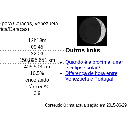
o para Caracas, Venezuela
rica/Caracas)
12h18m
09:45
Outros links
22:03
150,895,651 km
Quando é a próxima lunar
405,503 km
e eclipse solar?
16.5%
Diferença de hora entre
Venezuela e Portugal
encerando
Câncer ♋
3.9
Conteúdo última actualização em 2015-06-29