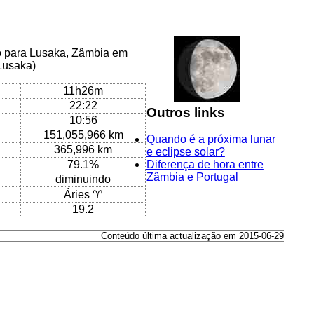
co para Lusaka, Zâmbia em
/Lusaka)
11h26m
22:22
Outros links
10:56
151,055,966 km
Quando é a próxima lunar
365,996 km
e eclipse solar?
79.1%
Diferença de hora entre
Zâmbia e Portugal
diminuindo
Áries ♈
19.2
Conteúdo última actualização em 2015-06-29