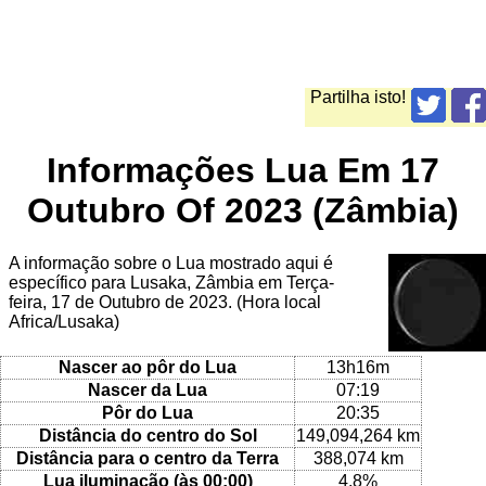
Partilha isto!
Informações Lua Em 17
Outubro Of 2023 (Zâmbia)
A informação sobre o Lua mostrado aqui é
específico para Lusaka, Zâmbia em Terça-
feira, 17 de Outubro de 2023. (Hora local
Africa/Lusaka)
Nascer ao pôr do Lua
13h16m
Nascer da Lua
07:19
Pôr do Lua
20:35
Distância do centro do Sol
149,094,264 km
Distância para o centro da Terra
388,074 km
Lua iluminação (às 00:00)
4.8%