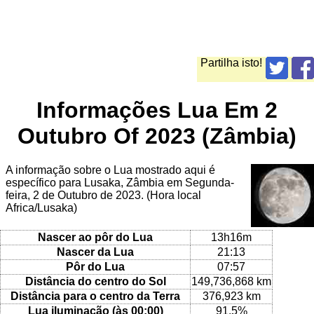
Partilha isto!
Informações Lua Em 2
Outubro Of 2023 (Zâmbia)
A informação sobre o Lua mostrado aqui é
específico para Lusaka, Zâmbia em Segunda-
feira, 2 de Outubro de 2023. (Hora local
Africa/Lusaka)
Nascer ao pôr do Lua
13h16m
Nascer da Lua
21:13
Pôr do Lua
07:57
Distância do centro do Sol
149,736,868 km
Distância para o centro da Terra
376,923 km
Lua iluminação (às 00:00)
91.5%