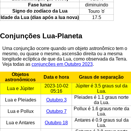
Fase lunar
diminuindo
Signo do zodíaco da Lua
Touro ♉
Idade da Lua (dias após a lua nova)
17.5
Conjunções Lua-Planeta
Uma conjunção ocorre quando um objeto astronômico tem o
mesmo, ou quase o mesmo, ascensão direita ou a mesma
longitude eclíptica de que da Lua, como observada da Terra.
Veja todas as
conjunções em Outubro 2023
.
Objetos
Data e hora
Graus de separação
astronômicos
2023-10-02
Júpiter é 3.5 graus sul da
Lua e Júpiter
05:16
Lua.
Pleiades é 1.1 graus norte
Lua e Pleiades
Outubro 3
da Lua.
Pollux é 1.6 graus norte da
Lua e Pollux
Outubro 7
Lua.
Antares é 0.9 graus sul da
Lua e Antares
Outubro 18
Lua.