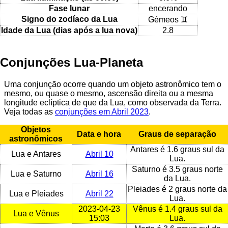
Fase lunar
encerando
Signo do zodíaco da Lua
Gémeos ♊
Idade da Lua (dias após a lua nova)
2.8
Conjunções Lua-Planeta
Uma conjunção ocorre quando um objeto astronômico tem o
mesmo, ou quase o mesmo, ascensão direita ou a mesma
longitude eclíptica de que da Lua, como observada da Terra.
Veja todas as
conjunções em Abril 2023
.
Objetos
Data e hora
Graus de separação
astronômicos
Antares é 1.6 graus sul da
Lua e Antares
Abril 10
Lua.
Saturno é 3.5 graus norte
Lua e Saturno
Abril 16
da Lua.
Pleiades é 2 graus norte da
Lua e Pleiades
Abril 22
Lua.
2023-04-23
Vênus é 1.4 graus sul da
Lua e Vênus
15:03
Lua.