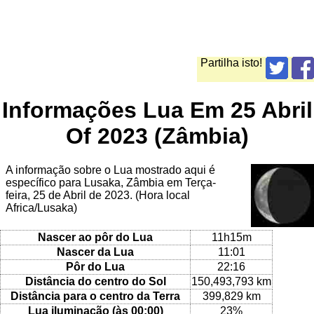
Partilha isto!
Informações Lua Em 25 Abril
Of 2023 (Zâmbia)
A informação sobre o Lua mostrado aqui é
específico para Lusaka, Zâmbia em Terça-
feira, 25 de Abril de 2023. (Hora local
Africa/Lusaka)
Nascer ao pôr do Lua
11h15m
Nascer da Lua
11:01
Pôr do Lua
22:16
Distância do centro do Sol
150,493,793 km
Distância para o centro da Terra
399,829 km
Lua iluminação (às 00:00)
23%