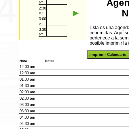
Agen
pm
2:30
►
N
pm
3:00
pm
Esta es una agenda 
3:30
imprimirlas. Aquí 
pm
pertenece a la sem
posible imprimir la
¡Imprimir Calendario!
Hora
Notas
12:00
am
12:30
am
01:00
am
01:30
am
02:00
am
02:30
am
03:00
am
03:30
am
04:00
am
04:30
am