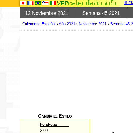
Inic
12 Noviembre 2021
Semana 45 2021
Calendario Español
›
Año 2021
›
Noviembre 2021
›
Semana 45 
Cambia el Estilo
Hora
Notas
2:00