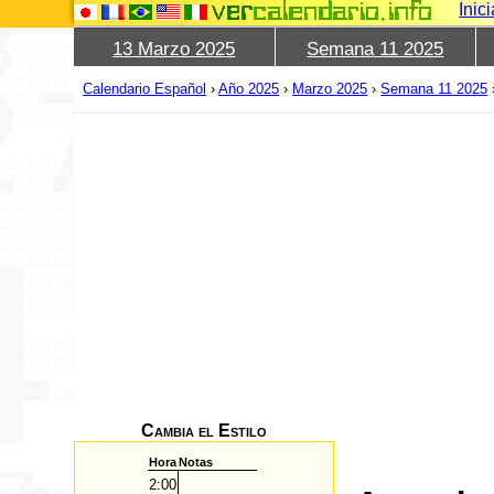
Inic
13 Marzo 2025
Semana 11 2025
Calendario Español
›
Año 2025
›
Marzo 2025
›
Semana 11 2025
Cambia el Estilo
Hora
Notas
2:00