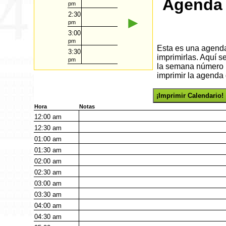
Agenda 
pm
2:30
►
pm
3:00
pm
Esta es una agenda 
3:30
imprimirlas. Aquí 
pm
la semana número 1
imprimir la agenda 
¡Imprimir Calendario!
Hora
Notas
12:00
am
12:30
am
01:00
am
01:30
am
02:00
am
02:30
am
03:00
am
03:30
am
04:00
am
04:30
am