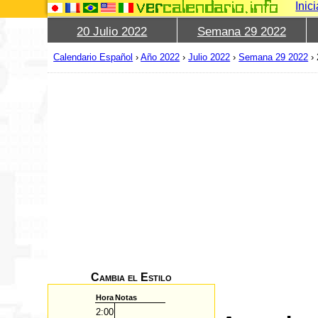
Inic
20 Julio 2022
Semana 29 2022
Calendario Español
›
Año 2022
›
Julio 2022
›
Semana 29 2022
›
Cambia el Estilo
Hora
Notas
2:00