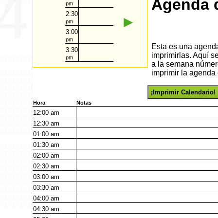
Agenda d
pm
2:30
►
pm
3:00
pm
Esta es una agenda 
3:30
imprimirlas. Aquí s
pm
a la semana número
imprimir la agenda 
¡Imprimir Calendario!
Hora
Notas
12:00
am
12:30
am
01:00
am
01:30
am
02:00
am
02:30
am
03:00
am
03:30
am
04:00
am
04:30
am