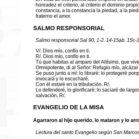
honradez el criterio, al criterio el dominio propi
constancia, a la constancia la piedad, a la pieda
fraterno el amor.
SALMO RESPONSORIAL
Salmo responsorial Sal 90, 1-2. 14-15ab. 15c-1
V/. Dios mío, confío en ti.
R/. Dios mío, confío en ti.
Tú que habitas al amparo del Altísimo, que viv
Omnipotente, di al Señor: Refugio mío, alcázar m
Se puso junto a mí: lo libraré; lo protegeré p
invocará y lo escucharé.
Con él estaré en la tribulación. R/.
Lo defenderé, lo glorificaré; lo saciaré de largo
salvación. R/.
EVANGELIO DE LA MISA
Agarraron al hijo querido, lo mataron y lo arr
Lectura del santo Evangelio según San Marcos