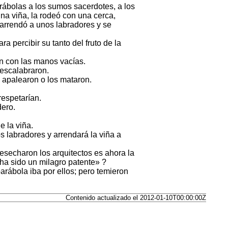
rábolas a los sumos sacerdotes, a los
na viña, la rodeó con una cerca,
 arrendó a unos labradores y se
ra percibir su tanto del fruto de la
on con las manos vacías.
 descalabraron.
s apalearon o los mataron.
respetarían.
dero.
e la viña.
 labradores y arrendará la viña a
esecharon los arquitectos es ahora la
 ha sido un milagro patente» ?
arábola iba por ellos; pero temieron
Contenido actualizado el 2012-01-10T00:00:00Z