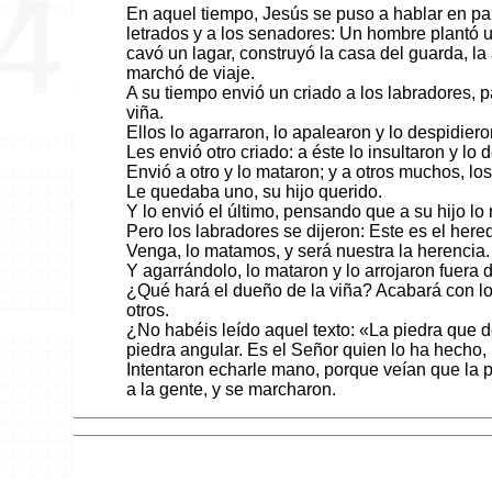
En aquel tiempo, Jesús se puso a hablar en pa
letrados y a los senadores: Un hombre plantó u
cavó un lagar, construyó la casa del guarda, la
marchó de viaje.
A su tiempo envió un criado a los labradores, pa
viña.
Ellos lo agarraron, lo apalearon y lo despidier
Les envió otro criado: a éste lo insultaron y lo
Envió a otro y lo mataron; y a otros muchos, lo
Le quedaba uno, su hijo querido.
Y lo envió el último, pensando que a su hijo lo 
Pero los labradores se dijeron: Este es el here
Venga, lo matamos, y será nuestra la herencia.
Y agarrándolo, lo mataron y lo arrojaron fuera d
¿Qué hará el dueño de la viña? Acabará con los
otros.
¿No habéis leído aquel texto: «La piedra que d
piedra angular. Es el Señor quien lo ha hecho,
Intentaron echarle mano, porque veían que la p
a la gente, y se marcharon.