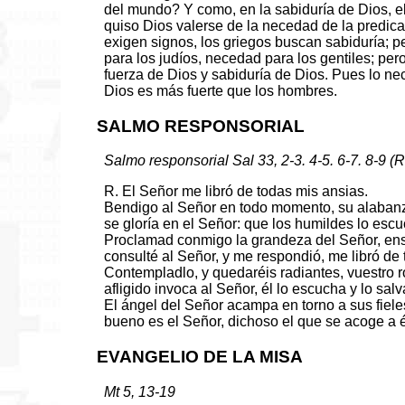
del mundo? Y como, en la sabiduría de Dios, el
quiso Dios valerse de la necedad de la predicac
exigen signos, los griegos buscan sabiduría; p
para los judíos, necedad para los gentiles; per
fuerza de Dios y sabiduría de Dios. Pues lo ne
Dios es más fuerte que los hombres.
SALMO RESPONSORIAL
Salmo responsorial Sal 33, 2-3. 4-5. 6-7. 8-9 (R
R. El Señor me libró de todas mis ansias.
Bendigo al Señor en todo momento, su alabanz
se gloría en el Señor: que los humildes lo escu
Proclamad conmigo la grandeza del Señor, en
consulté al Señor, y me respondió, me libró de 
Contempladlo, y quedaréis radiantes, vuestro r
afligido invoca al Señor, él lo escucha y lo sal
El ángel del Señor acampa en torno a sus fiele
bueno es el Señor, dichoso el que se acoge a é
EVANGELIO DE LA MISA
Mt 5, 13-19