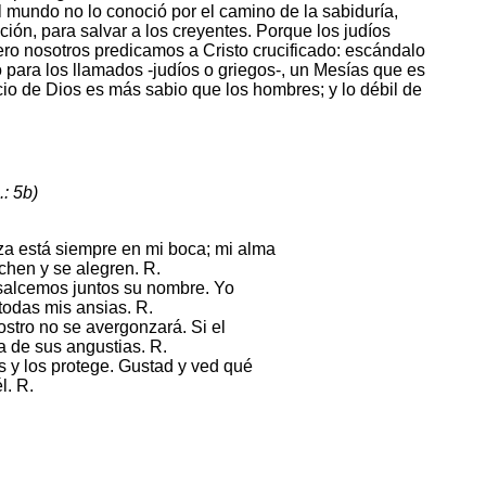
 mundo no lo conoció por el camino de la sabiduría,
ión, para salvar a los creyentes. Porque los judíos
ero nosotros predicamos a Cristo crucificado: escándalo
o para los llamados -judíos o griegos-, un Mesías que es
cio de Dios es más sabio que los hombres; y lo débil de
.: 5b)
a está siempre en mi boca; mi alma
chen y se alegren. R.
salcemos juntos su nombre. Yo
todas mis ansias. R.
ostro no se avergonzará. Si el
va de sus angustias. R.
s y los protege. Gustad y ved qué
l. R.