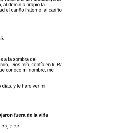
o, al dominio propio la
d el cariño fraterno, al cariño
6.
es a la sombra del
ío, Dios mío, confío en ti. R/.
orque conoce mi nombre, me
s días, y le haré ver mi
ojaron fuera de la viña
 12, 1-12