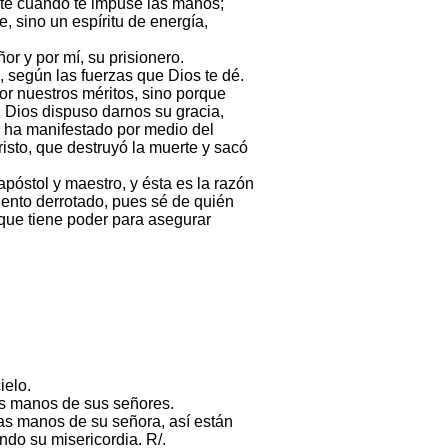
iste cuando te impuse las manos;
, sino un espíritu de energía,
or y por mí, su prisionero.
, según las fuerzas que Dios te dé.
or nuestros méritos, sino porque
 Dios dispuso darnos su gracia,
e ha manifestado por medio del
isto, que destruyó la muerte y sacó
óstol y maestro, y ésta es la razón
iento derrotado, pues sé de quién
que tiene poder para asegurar
ielo.
las manos de sus señores.
las manos de su señora, así están
ndo su misericordia. R/.