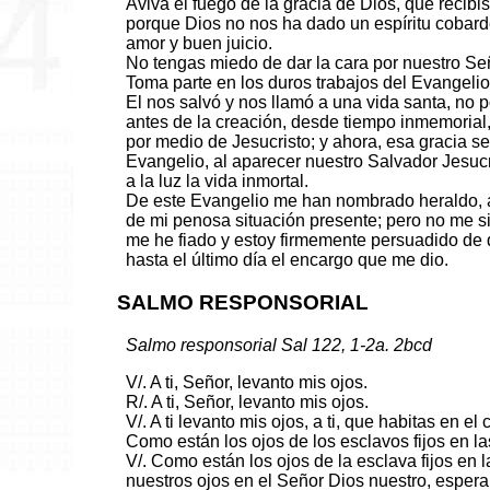
Aviva el fuego de la gracia de Dios, que recib
porque Dios no nos ha dado un espíritu cobarde
amor y buen juicio.
No tengas miedo de dar la cara por nuestro Señ
Toma parte en los duros trabajos del Evangelio
El nos salvó y nos llamó a una vida santa, no p
antes de la creación, desde tiempo inmemorial,
por medio de Jesucristo; y ahora, esa gracia s
Evangelio, al aparecer nuestro Salvador Jesucr
a la luz la vida inmortal.
De este Evangelio me han nombrado heraldo, ap
de mi penosa situación presente; pero no me s
me he fiado y estoy firmemente persuadido de 
hasta el último día el encargo que me dio.
SALMO RESPONSORIAL
Salmo responsorial Sal 122, 1-2a. 2bcd
V/. A ti, Señor, levanto mis ojos.
R/. A ti, Señor, levanto mis ojos.
V/. A ti levanto mis ojos, a ti, que habitas en el c
Como están los ojos de los esclavos fijos en 
V/. Como están los ojos de la esclava fijos en 
nuestros ojos en el Señor Dios nuestro, espera