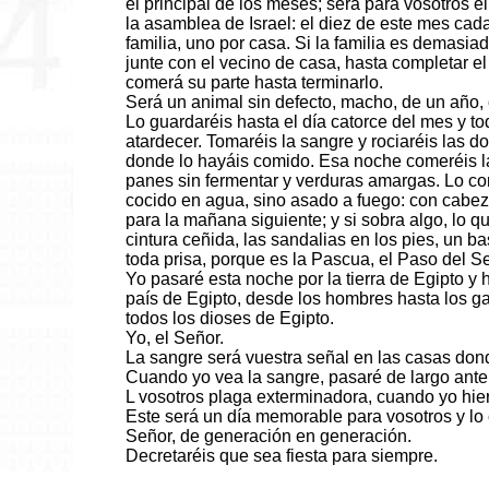
el principal de los meses; será para vosotros e
la asamblea de Israel: el diez de este mes cad
familia, uno por casa. Si la familia es demas
junte con el vecino de casa, hasta completar 
comerá su parte hasta terminarlo.
Será un animal sin defecto, macho, de un año, 
Lo guardaréis hasta el día catorce del mes y to
atardecer. Tomaréis la sangre y rociaréis las do
donde lo hayáis comido. Esa noche comeréis l
panes sin fermentar y verduras amargas. Lo co
cocido en agua, sino asado a fuego: con cabeza
para la mañana siguiente; y si sobra algo, lo q
cintura ceñida, las sandalias en los pies, un b
toda prisa, porque es la Pascua, el Paso del S
Yo pasaré esta noche por la tierra de Egipto y 
país de Egipto, desde los hombres hasta los g
todos los dioses de Egipto.
Yo, el Señor.
La sangre será vuestra señal en las casas dond
Cuando yo vea la sangre, pasaré de largo ante 
L vosotros plaga exterminadora, cuando yo hier
Este será un día memorable para vosotros y lo 
Señor, de generación en generación.
Decretaréis que sea fiesta para siempre.