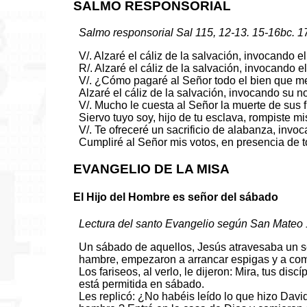
SALMO RESPONSORIAL
Salmo responsorial Sal 115, 12-13. 15-16bc. 1
V/. Alzaré el cáliz de la salvación, invocando 
R/. Alzaré el cáliz de la salvación, invocando 
V/. ¿Cómo pagaré al Señor todo el bien que 
Alzaré el cáliz de la salvación, invocando su n
V/. Mucho le cuesta al Señor la muerte de sus f
Siervo tuyo soy, hijo de tu esclava, rompiste m
V/. Te ofreceré un sacrificio de alabanza, invo
Cumpliré al Señor mis votos, en presencia de t
EVANGELIO DE LA MISA
El Hijo del Hombre es señor del sábado
Lectura del santo Evangelio según San Mateo 
Un sábado de aquellos, Jesús atravesaba un se
hambre, empezaron a arrancar espigas y a com
Los fariseos, al verlo, le dijeron: Mira, tus di
está permitida en sábado.
Les replicó: ¿No habéis leído lo que hizo Davi