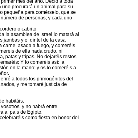
l primer mes del año. Decid a toda
a uno procurará un animal para su
iado pequeña para comérselo, que se
el número de personas; y cada uno
cordero o cabrito.
da la asamblea de Israel lo matará al
s jambas y el dintel de la casa
a carne, asada a fuego, y comeréis
meréis de ella nada crudo, ni
, patas y tripas. No dejaréis restos
uemaréis; Y lo comeréis así: la
astón en la mano; y os lo comeréis a
eñor.
heriré a todos los primogénitos del
anados, y me tomaré justicia de
e habitáis.
vosotros, y no habrá entre
a al país de Egipto.
celebraréis como fiesta en honor del