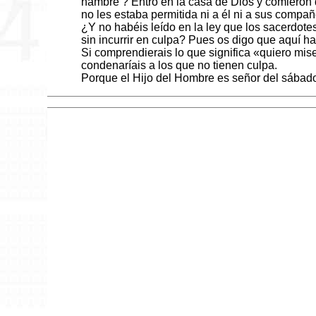
hambre ? Entró en la casa de Dios y comieron
no les estaba permitida ni a él ni a sus compañ
¿Y no habéis leído en la ley que los sacerdote
sin incurrir en culpa? Pues os digo que aquí h
Si comprendierais lo que significa «quiero miser
condenaríais a los que no tienen culpa.
Porque el Hijo del Hombre es señor del sábad