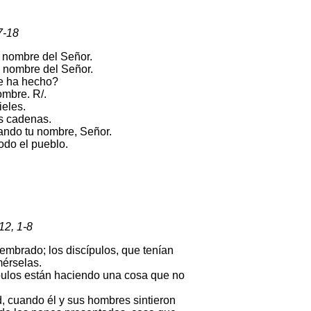
7-18
el nombre del Señor.
el nombre del Señor.
me ha hecho?
ombre. R/.
ieles.
is cadenas.
cando tu nombre, Señor.
odo el pueblo.
12, 1-8
mbrado; los discípulos, que tenían
érselas.
scípulos están haciendo una cosa que no
d, cuando él y sus hombres sintieron