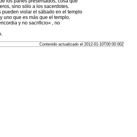
 de los panes presentados, cosa que
eros, sino sólo a los sacerdotes.
s pueden violar el sábado en el templo
ay uno que es más que el templo.
icordia y no sacrificio» , no
o.
Contenido actualizado el 2012-01-10T00:00:00Z