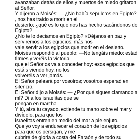
avanzaban detrás de ellos y muertos de miedo gritaron
al Señor.
Y dijeron a Moisés: — ¿No había sepulcros en Egipto?
, nos has traído a morir en el
desierto; ¿qué es lo que nos has hecho sacándonos de
Egipto?
¿No te lo decíamos en Egipto? «Déjanos en paz y
serviremos a los egipcios; más nos
vale servir a los egipcios que morir en el desierto.
Moisés respondió al pueblo: —No tengáis miedo; estad
firmes y veréis la victoria
que el Señor os va a conceder hoy: esos egipcios que
estáis viendo hoy, no los
volveréis a ver jamás.
El Señor peleará por vosotros; vosotros esperad en
silencio.
El Señor dijo a Moisés: — ¿Por qué sigues clamando a
mí? Di a los israelitas que se
pongan en marcha.
Y tú, alza tu cayado, extiende tu mano sobre el mar y
divídelo, para que los
israelitas entren en medio del mar a pie enjuto.
Que yo voy a endurecer el corazón de los egipcios
para que os persigan, y me
cubriré de gloria a costa del Faraón y de todo su