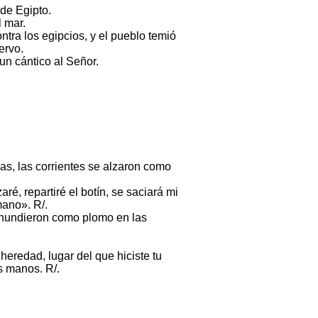
 de Egipto.
l mar.
ntra los egipcios, y el pueblo temió
ervo.
un cántico al Señor.
.
uas, las corrientes se alzaron como
ré, repartiré el botín, se saciará mi
mano». R/.
se hundieron como plomo en las
 heredad, lugar del que hiciste tu
s manos. R/.