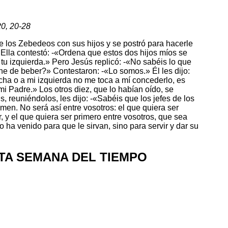
20, 20-28
e los Zebedeos con sus hijos y se postró para hacerle
Ella contestó: -«Ordena que estos dos hijos míos se
a tu izquierda.» Pero Jesús replicó: -«No sabéis lo que
he de beber?» Contestaron: -«Lo somos.» Él les dijo:
echa o a mi izquierda no me toca a mí concederlo, es
mi Padre.» Los otros diez, que lo habían oído, se
 reuniéndolos, les dijo: -«Sabéis que los jefes de los
imen. No será así entre vosotros: el que quiera ser
, y el que quiera ser primero entre vosotros, que sea
o ha venido para que le sirvan, sino para servir y dar su
TA SEMANA DEL TIEMPO