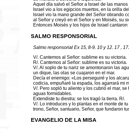
Aquel día salvó el Señor a Israel de las manos
Israel vio a los egipcios muertos, en la orilla de
Israel vio la mano grande del Señor obrando co
al Señor y creyó en el Señor y en Moisés, su si
Entonces Moisés y los hijos de Israel cantaron 
SALMO RESPONSORIAL
Salmo responsorial Ex 15, 8-9. 10 y 12. 17 , 17
V/. Cantemos al Señor: sublime es su victoria.
R/. Cantemos al Señor: sublime es su victoria.
V/. Al soplo de tu nariz se amontonaron las ag
un dique, las olas se cuajaron en el mar.
Decía el enemigo: «Los perseguiré y los alcanza
codicia, empuñaré la espada, los agarrará mi 
V/. Pero sopló tu aliento y los cubrió el mar, 
aguas formidables.
Extendiste tu diestra: se los tragó la tierra. R/.
V/. Lo introduces y lo plantas en el monte de tu
trono, Señor, santuario, Señor, que fundaron tu
EVANGELIO DE LA MISA