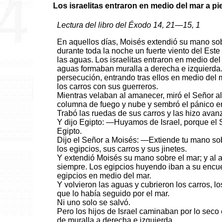
Los israelitas entraron en medio del mar a pi
Lectura del libro del Éxodo 14, 21—15, 1
En aquellos días, Moisés extendió su mano sobr
durante toda la noche un fuerte viento del Este
las aguas. Los israelitas entraron en medio del
aguas formaban muralla a derecha e izquierda.
persecución, entrando tras ellos en medio del 
los carros con sus guerreros.
Mientras velaban al amanecer, miró el Señor 
columna de fuego y nube y sembró el pánico e
Trabó las ruedas de sus carros y las hizo ava
Y dijo Egipto: —Huyamos de Israel, porque el 
Egipto.
Dijo el Señor a Moisés: —Extiende tu mano sob
los egipcios, sus carros y sus jinetes.
Y extendió Moisés su mano sobre el mar; y al 
siempre. Los egipcios huyendo iban a su encuen
egipcios en medio del mar.
Y volvieron las aguas y cubrieron los carros, los
que lo había seguido por el mar.
Ni uno solo se salvó.
Pero los hijos de Israel caminaban por lo seco
de muralla a derecha e izquierda.