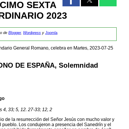
ÉCIMO SEXTA
RDINARIO 2023
tio de
Blogger
,
Wordpress
y
Joomla
.
endario General Romano, celebra en Martes, 2023-07-25
ONO DE ESPAÑA, Solemnidad
ago
 4, 33; 5, 12. 27-33; 12, 2
io de la resurrección del Señor Jesús con mucho valor y
 pueblo. Los condujeron a presencia del Sanedrín y el