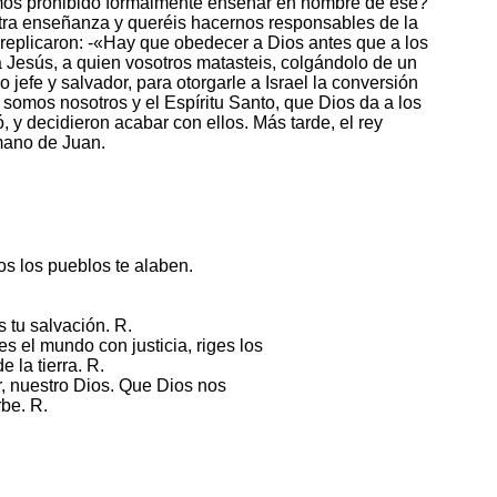
amos prohibido formalmente enseñar en nombre de ése?
tra enseñanza y queréis hacernos responsables de la
replicaron: -«Hay que obedecer a Dios antes que a los
 Jesús, a quien vosotros matasteis, colgándolo de un
 jefe y salvador, para otorgarle a Israel la conversión
 somos nosotros y el Espíritu Santo, que Dios da a los
 y decidieron acabar con ellos. Más tarde, el rey
mano de Juan.
os los pueblos te alaben.
s tu salvación. R.
s el mundo con justicia, riges los
 la tierra. R.
r, nuestro Dios. Que Dios nos
rbe. R.