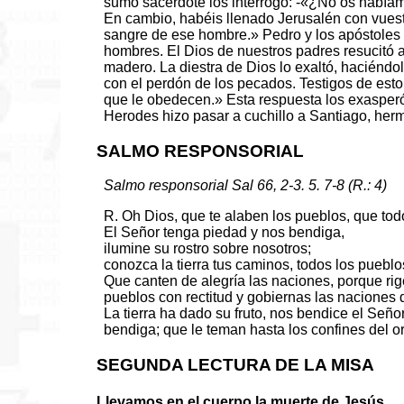
sumo sacerdote los interrogó: -«¿No os habí
En cambio, habéis llenado Jerusalén con vues
sangre de ese hombre.» Pedro y los apóstoles 
hombres. El Dios de nuestros padres resucitó a
madero. La diestra de Dios lo exaltó, haciéndolo
con el perdón de los pecados. Testigos de esto
que le obedecen.» Esta respuesta los exasperó,
Herodes hizo pasar a cuchillo a Santiago, her
SALMO RESPONSORIAL
Salmo responsorial Sal 66, 2-3. 5. 7-8 (R.: 4)
R. Oh Dios, que te alaben los pueblos, que tod
El Señor tenga piedad y nos bendiga,
ilumine su rostro sobre nosotros;
conozca la tierra tus caminos, todos los pueblo
Que canten de alegría las naciones, porque rige
pueblos con rectitud y gobiernas las naciones de
La tierra ha dado su fruto, nos bendice el Seño
bendiga; que le teman hasta los confines del o
SEGUNDA LECTURA DE LA MISA
Llevamos en el cuerpo la muerte de Jesús